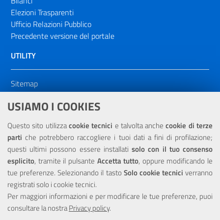
Bilanci
Elezioni Trasparenti
Ufficio Relazioni Pubblico
Precedente versione del portale
UTILITY
Sitemap
Dichiarazione di accessibilità
USIAMO I COOKIES
NOTE LEGALI
Questo sito utilizza
cookie tecnici
e talvolta anche
cookie di terze
parti
che potrebbero raccogliere i tuoi dati a fini di profilazione;
Privacy
questi ultimi possono essere installati
solo con il tuo consenso
esplicito
, tramite il pulsante
Accetta tutto
, oppure modificando le
tue preferenze. Selezionando il tasto
Solo cookie tecnici
verranno
registrati solo i cookie tecnici.
Per maggiori informazioni e per modificare le tue preferenze, puoi
Portale realizzato con la partecipazione finanziaria dell'Unione
consultare la nostra
Europea tramite i fondi del POR Sicilia 2000/2006 Misura 6.05 -
Privacy policy
.
Fondo FESR