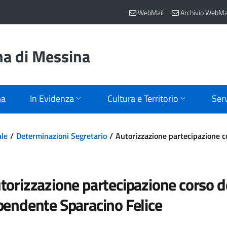
WebMail
Archivio WebMa
na di Messina
ma
In Evidenza
Cultura e Territorio
Serv
ale
Determinazioni Segretario
Autorizzazione partecipazione c
torizzazione partecipazione corso d
pendente Sparacino Felice