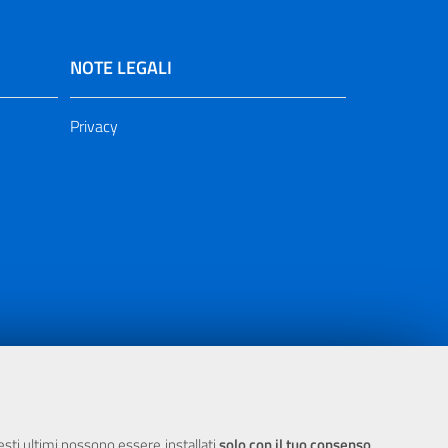
NOTE LEGALI
Privacy
ia 2000/2006 Misura 6.05 - Fondo FESR
uesti ultimi possono essere installati
solo con il tuo consenso