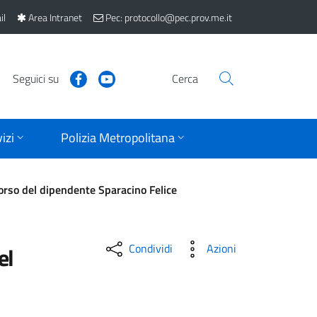
il
Area Intranet
Pec: protocollo@pec.prov.me.it
Seguici su
Cerca
izi
Polizia Metropolitana
orso del dipendente Sparacino Felice
Condividi
Azioni
el