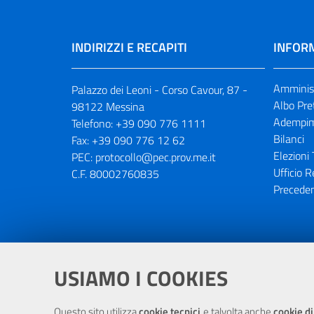
INDIRIZZI E RECAPITI
INFORM
Amminist
Palazzo dei Leoni - Corso Cavour, 87 -
Albo Pre
98122 Messina
Adempim
Telefono:
+39 090 776 1111
Bilanci
Fax:
+39 090 776 12 62
Elezioni 
PEC:
protocollo@pec.prov.me.it
Ufficio R
C.F. 80002760835
Preceden
Portale realizzato con la partecipaz
USIAMO I COOKIES
Questo sito utilizza
cookie tecnici
e talvolta anche
cookie di