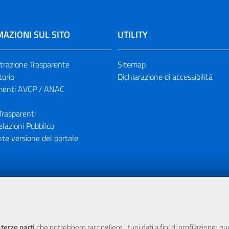
AZIONI SUL SITO
UTILITY
razione Trasparente
Sitemap
torio
Dichiarazione di accessibilità
enti AVCP / ANAC
Trasparenti
elazioni Pubblico
te versione del portale
ione finanziaria dell'Unione Europea tramite i fondi del POR Sicil
 terze parti
che potrebbero raccogliere i tuoi dati a fini di profilazione; q