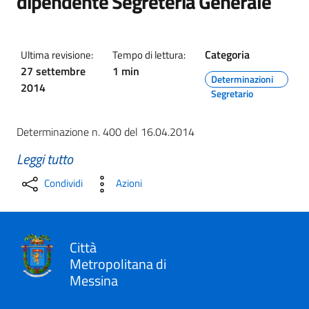
dipendente Segreteria Generale
Categoria
Ultima revisione:
Tempo di lettura:
27 settembre
1 min
Determinazioni
2014
Segretario
Determinazione n. 400 del 16.04.2014
Leggi tutto
Condividi
Azioni
Città
Metropolitana di
Messina