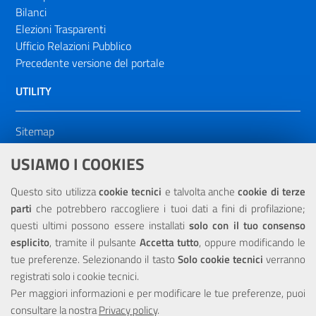
Bilanci
Elezioni Trasparenti
Ufficio Relazioni Pubblico
Precedente versione del portale
UTILITY
Sitemap
Dichiarazione di accessibilità
USIAMO I COOKIES
NOTE LEGALI
Questo sito utilizza
cookie tecnici
e talvolta anche
cookie di terze
parti
che potrebbero raccogliere i tuoi dati a fini di profilazione;
Privacy
questi ultimi possono essere installati
solo con il tuo consenso
esplicito
, tramite il pulsante
Accetta tutto
, oppure modificando le
tue preferenze. Selezionando il tasto
Solo cookie tecnici
verranno
registrati solo i cookie tecnici.
Per maggiori informazioni e per modificare le tue preferenze, puoi
Portale realizzato con la partecipazione finanziaria dell'Unione
consultare la nostra
Europea tramite i fondi del POR Sicilia 2000/2006 Misura 6.05 -
Privacy policy
.