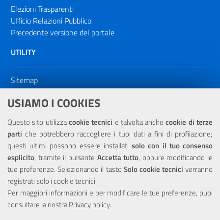
Elezioni Trasparenti
Ufficio Relazioni Pubblico
Precedente versione del portale
UTILITY
Sitemap
Dichiarazione di accessibilità
USIAMO I COOKIES
NOTE LEGALI
Questo sito utilizza
cookie tecnici
e talvolta anche
cookie di terze
parti
che potrebbero raccogliere i tuoi dati a fini di profilazione;
Privacy
questi ultimi possono essere installati
solo con il tuo consenso
esplicito
, tramite il pulsante
Accetta tutto
, oppure modificando le
tue preferenze. Selezionando il tasto
Solo cookie tecnici
verranno
registrati solo i cookie tecnici.
Per maggiori informazioni e per modificare le tue preferenze, puoi
Portale realizzato con la partecipazione finanziaria dell'Unione
consultare la nostra
Europea tramite i fondi del POR Sicilia 2000/2006 Misura 6.05 -
Privacy policy
.
Fondo FESR