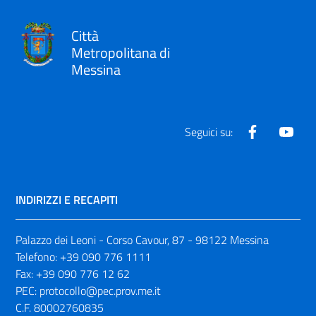
Città
Metropolitana di
Messina
Facebook
Yout
Seguici su:
INDIRIZZI E RECAPITI
Palazzo dei Leoni - Corso Cavour, 87 - 98122 Messina
Telefono:
+39 090 776 1111
Fax:
+39 090 776 12 62
PEC:
protocollo@pec.prov.me.it
C.F. 80002760835