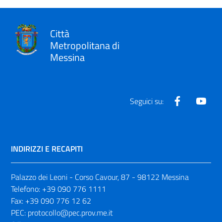
Città
Metropolitana di
Messina
Facebook
Yout
Seguici su:
INDIRIZZI E RECAPITI
Palazzo dei Leoni - Corso Cavour, 87 - 98122 Messina
Telefono:
+39 090 776 1111
Fax:
+39 090 776 12 62
PEC:
protocollo@pec.prov.me.it