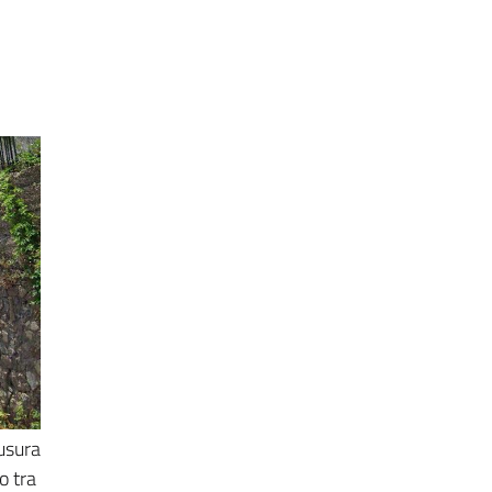
usura
o tra