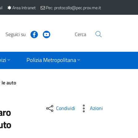
il
Area Intranet
Pec: protocollo@pec.prov.me.it
Seguici su
Cerca
izi
Polizia Metropolitana
 le auto
Condividi
Azioni
aro
auto