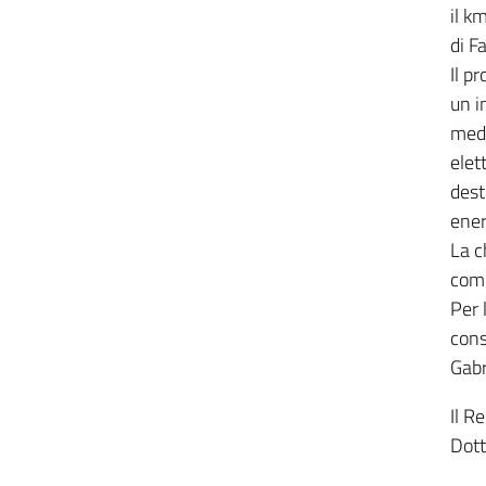
il k
di F
Il p
un i
medi
elet
dest
ener
La c
comu
Per 
cons
Gabr
Il R
Dott