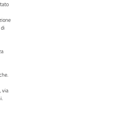
itato
zione
 di
za
che.
 via
i.