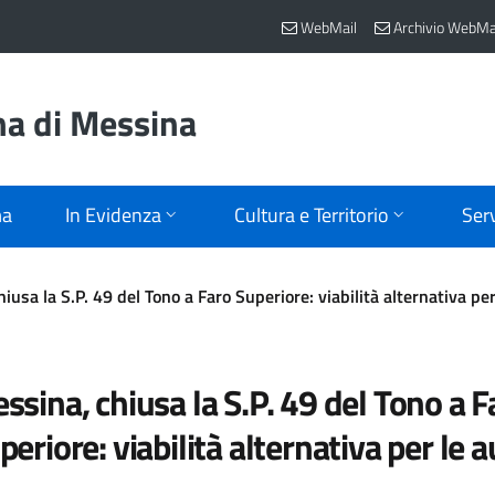
WebMail
Archivio WebMa
na di Messina
ma
In Evidenza
Cultura e Territorio
Serv
iusa la S.P. 49 del Tono a Faro Superiore: viabilità alternativa per
ssina, chiusa la S.P. 49 del Tono a F
periore: viabilità alternativa per le 