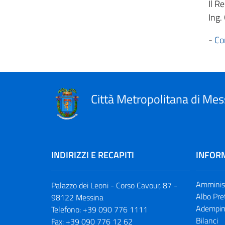
Il R
Ing.
-
Co
Città Metropolitana di Mes
INDIRIZZI E RECAPITI
INFORM
Amminist
Palazzo dei Leoni - Corso Cavour, 87 -
Albo Pre
98122 Messina
Adempim
Telefono:
+39 090 776 1111
Bilanci
Fax:
+39 090 776 12 62