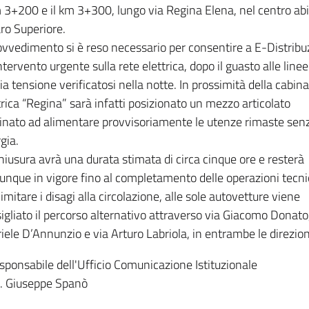
m 3+200 e il km 3+300, lungo via Regina Elena, nel centro ab
aro Superiore.
rovvedimento si è reso necessario per consentire a E-Distribu
ntervento urgente sulla rete elettrica, dopo il guasto alle linee
a tensione verificatosi nella notte. In prossimità della cabina
trica “Regina” sarà infatti posizionato un mezzo articolato
inato ad alimentare provvisoriamente le utenze rimaste sen
gia.
hiusura avrà una durata stimata di circa cinque ore e resterà
nque in vigore fino al completamento delle operazioni tecni
limitare i disagi alla circolazione, alle sole autovetture viene
igliato il percorso alternativo attraverso via Giacomo Donato,
iele D’Annunzio e via Arturo Labriola, in entrambe le direzion
esponsabile dell'Ufficio Comunicazione Istituzionale
. Giuseppe Spanò