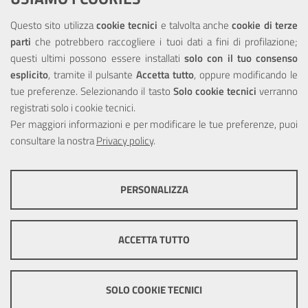
NOTE LEGALI
Questo sito utilizza
cookie tecnici
e talvolta anche
cookie di terze
parti
che potrebbero raccogliere i tuoi dati a fini di profilazione;
Privacy
questi ultimi possono essere installati
solo con il tuo consenso
esplicito
, tramite il pulsante
Accetta tutto
, oppure modificando le
tue preferenze. Selezionando il tasto
Solo cookie tecnici
verranno
registrati solo i cookie tecnici.
Per maggiori informazioni e per modificare le tue preferenze, puoi
Portale realizzato con la partecipazione finanziaria dell'Unione
Europea tramite i fondi del POR Sicilia 2000/2006 Misura 6.05 -
consultare la nostra
Privacy policy
.
Fondo FESR
PERSONALIZZA
COOKIE TECNICI
Questi cookie consentono la corretta navigazione del sito e la rendono
ACCETTA TUTTO
ottimale per ogni utente. Essi non raccolgono i tuoi dati e le tue
informazioni di navigazione per scopi di marketing e profilazione, e
pertanto possono essere utilizzati senza bisogno di acquisire il tuo
© Copyright 2025 Città Metropolitana di Messina -
Credits
|
consenso.
SOLO COOKIE TECNICI
Impostazioni Cookie
Mostra altre informazioni