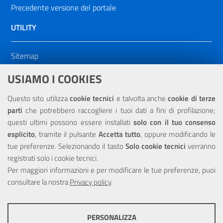
Precedente versione del portale
UTILITY
Sitemap
Dichiarazione di accessibilità
USIAMO I COOKIES
NOTE LEGALI
Questo sito utilizza
cookie tecnici
e talvolta anche
cookie di terze
parti
che potrebbero raccogliere i tuoi dati a fini di profilazione;
Privacy
questi ultimi possono essere installati
solo con il tuo consenso
esplicito
, tramite il pulsante
Accetta tutto
, oppure modificando le
tue preferenze. Selezionando il tasto
Solo cookie tecnici
verranno
registrati solo i cookie tecnici.
Per maggiori informazioni e per modificare le tue preferenze, puoi
Portale realizzato con la partecipazione finanziaria dell'Unione
consultare la nostra
Europea tramite i fondi del POR Sicilia 2000/2006 Misura 6.05 -
Privacy policy
.
Fondo FESR
PERSONALIZZA