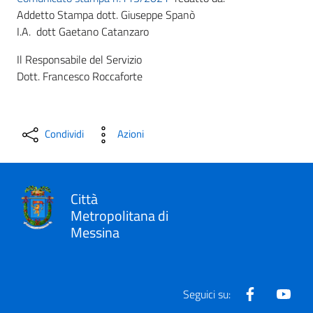
Addetto Stampa dott. Giuseppe Spanò
I.A. dott Gaetano Catanzaro
Il Responsabile del Servizio
Dott. Francesco Roccaforte
Condividi
Azioni
Città
Metropolitana di
Messina
Facebook
Yout
Seguici su: