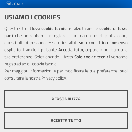
Sitemap
Dichiarazione di accessibilità
USIAMO I COOKIES
NOTE LEGALI
Questo sito utilizza
cookie tecnici
e talvolta anche
cookie di terze
parti
che potrebbero raccogliere i tuoi dati a fini di profilazione;
Privacy
questi ultimi possono essere installati
solo con il tuo consenso
esplicito
, tramite il pulsante
Accetta tutto
, oppure modificando le
tue preferenze. Selezionando il tasto
Solo cookie tecnici
verranno
registrati solo i cookie tecnici.
Per maggiori informazioni e per modificare le tue preferenze, puoi
Portale realizzato con la partecipazione finanziaria dell'Unione
consultare la nostra
Europea tramite i fondi del POR Sicilia 2000/2006 Misura 6.05 -
Privacy policy
.
Fondo FESR
PERSONALIZZA
COOKIE TECNICI
Questi cookie consentono la corretta navigazione del sito e la rendono
ACCETTA TUTTO
ottimale per ogni utente. Essi non raccolgono i tuoi dati e le tue
informazioni di navigazione per scopi di marketing e profilazione, e