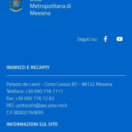
Metropolitana di
Messina
Facebook
Yout
Seguici su:
INDIRIZZI E RECAPITI
Palazzo dei Leoni - Corso Cavour, 87 - 98122 Messina
Telefono:
+39 090 776 1111
Fax:
+39 090 776 12 62
PEC:
protocollo@pec.prov.me.it
C.F. 80002760835
INFORMAZIONI SUL SITO