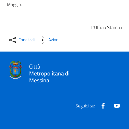
Maggio.
L'Ufficio Stampa
Condividi
Azioni
Città
Metropolitana di
Messina
Facebook
Yout
Seguici su: