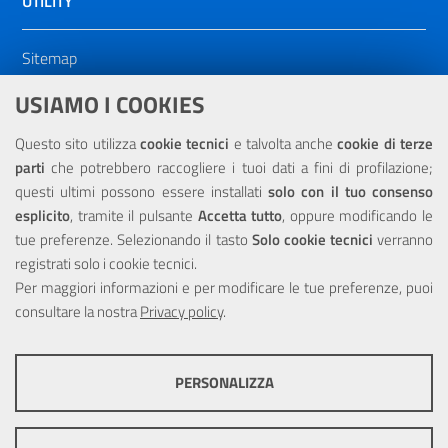
UTILITY
Sitemap
Dichiarazione di accessibilità
USIAMO I COOKIES
NOTE LEGALI
Questo sito utilizza
cookie tecnici
e talvolta anche
cookie di terze
parti
che potrebbero raccogliere i tuoi dati a fini di profilazione;
Privacy
questi ultimi possono essere installati
solo con il tuo consenso
esplicito
, tramite il pulsante
Accetta tutto
, oppure modificando le
tue preferenze. Selezionando il tasto
Solo cookie tecnici
verranno
registrati solo i cookie tecnici.
Per maggiori informazioni e per modificare le tue preferenze, puoi
Portale realizzato con la partecipazione finanziaria dell'Unione
consultare la nostra
Europea tramite i fondi del POR Sicilia 2000/2006 Misura 6.05 -
Privacy policy
.
Fondo FESR
PERSONALIZZA
COOKIE TECNICI
Questi cookie consentono la corretta navigazione del sito e la rendono