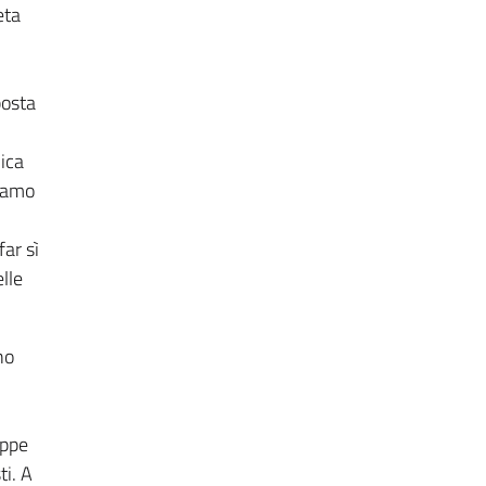
eta
posta
ica
liamo
far sì
lle
no
n
eppe
ti. A