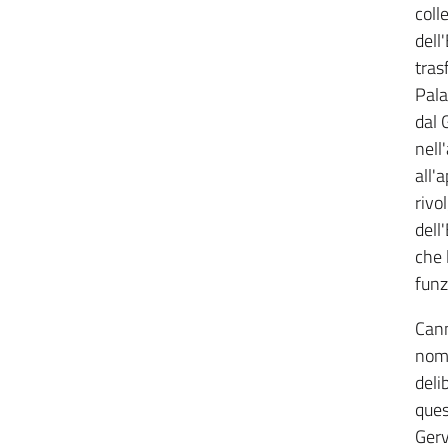
coll
dell
tras
Pala
dal 
nell
all'
rivo
dell
che 
funzi
Cann
nomi
deli
ques
Gerv