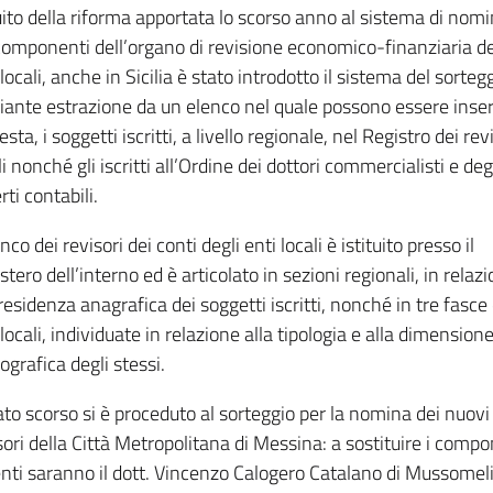
ito della riforma apportata lo scorso anno al sistema di nom
componenti dell’organo di revisione economico-finanziaria de
 locali, anche in Sicilia è stato introdotto il sistema del sorteg
ante estrazione da un elenco nel quale possono essere inseri
esta, i soggetti iscritti, a livello regionale, nel Registro dei rev
li nonché gli iscritti all’Ordine dei dottori commercialisti e deg
rti contabili.
nco dei revisori dei conti degli enti locali è istituito presso il
stero dell’interno ed è articolato in sezioni regionali, in relaz
 residenza anagrafica dei soggetti iscritti, nonché in tre fasce 
 locali, individuate in relazione alla tipologia e alla dimension
grafica degli stessi.
to scorso si è proceduto al sorteggio per la nomina dei nuovi
sori della Città Metropolitana di Messina: a sostituire i comp
nti saranno il dott. Vincenzo Calogero Catalano di Mussomeli,