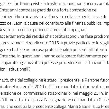
egiale - che hanno visto la trasformazione non ancora compl
'Ente; anni contrassegnati da una forte contrazione dei
ferimenti fino ad arrivare ad un vero collasso per le casse di
zzo dei Leoni a causa del contributo alla finanza pubblica im
Governo. In questo periodo siamo stati impegnati
'accertamento dei residui che costituiscono una fase prodrom
approvazione del rendiconto 2016. u grazie particolare lo vog
lgere a tutte le numerose professionalità presenti all'interno
'Ente che, in questi anni, hanno collaborato fattivamente per 
l'apparato organizzativo potesse procedere nell'attuazione de
oni istituzionali”.
avò, che del collegio ne è stato il presidente, e Perrone furo
nati nel marzo del 2011 ed il loro mandato fu rinnovato, co
berazione del commissario straordinario, nel maggio 2014; in
t'ultimo atto fu disposta l'assegnazione del mandato a Gius
asi che sostituì la precedente collega Maria Gabriella Lo Pres