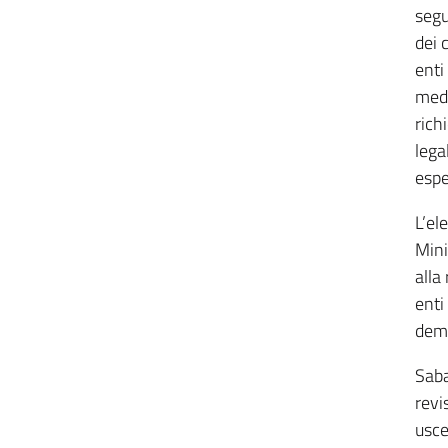
segu
dei 
enti
medi
richi
lega
espe
L’ele
Mini
alla
enti
demo
Saba
revi
usce