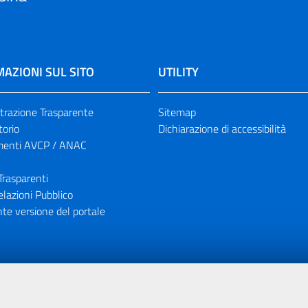
AZIONI SUL SITO
UTILITY
razione Trasparente
Sitemap
torio
Dichiarazione di accessibilità
enti AVCP / ANAC
Trasparenti
elazioni Pubblico
te versione del portale
ione finanziaria dell'Unione Europea tramite i fondi del POR Sicil