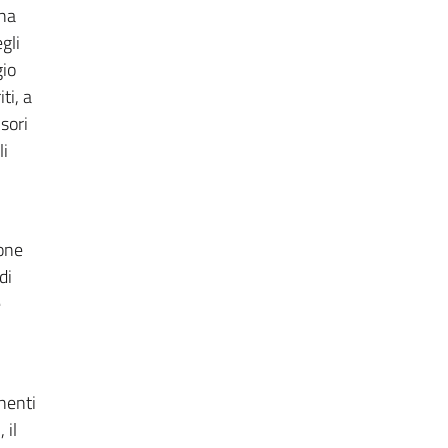
ina
gli
gio
ti, a
isori
li
ione
di
e
onenti
 il