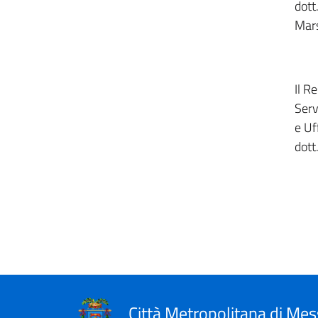
dott
Mars
Il R
Serv
e Uf
dott
Città Metropolitana di Mes