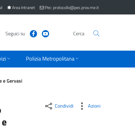
il
Area Intranet
Pec: protocollo@pec.prov.me.it
Seguici su
Cerca
izi
Polizia Metropolitana
e e Gervasi
Condividi
Azioni
o
 e