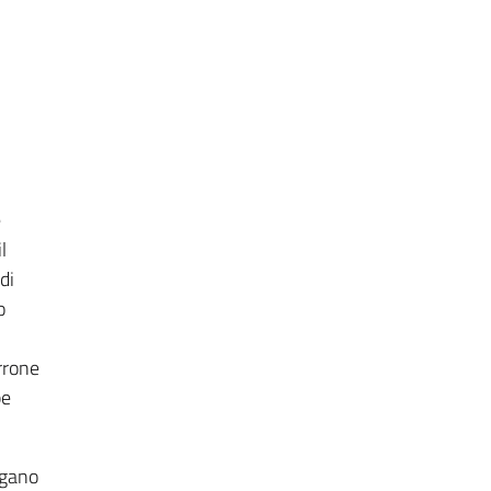
è
l
di
o
rrone
pe
rgano