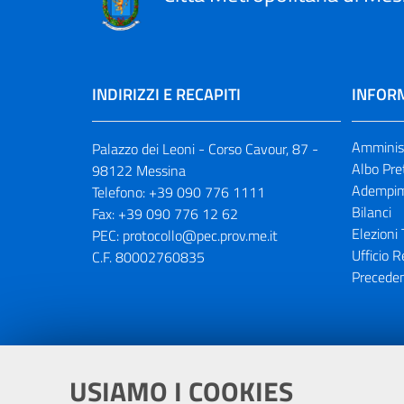
INDIRIZZI E RECAPITI
INFORM
Amminist
Palazzo dei Leoni - Corso Cavour, 87 -
Albo Pre
98122 Messina
Adempim
Telefono:
+39 090 776 1111
Bilanci
Fax:
+39 090 776 12 62
Elezioni 
PEC:
protocollo@pec.prov.me.it
Ufficio R
C.F. 80002760835
Preceden
Portale realizzato con la partecipaz
USIAMO I COOKIES