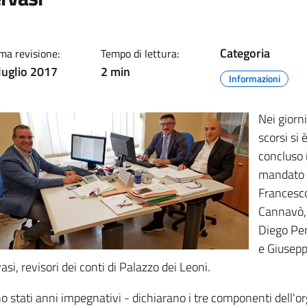
Categoria
ma revisione:
Tempo di lettura:
luglio 2017
2 min
Informazioni
Nei giorni
scorsi si 
concluso i
mandato 
Francesc
Cannavò,
Diego Pe
e Giusep
asi, revisori dei conti di Palazzo dei Leoni.
o stati anni impegnativi - dichiarano i tre componenti dell'o