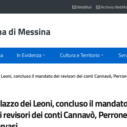
WebMail
Archivio WebMa
na di Messina
ma
In Evidenza
Cultura e Territorio
Serv
 Leoni, concluso il mandato dei revisori dei conti Cannavò, Perron
lazzo dei Leoni, concluso il mandat
i revisori dei conti Cannavò, Perrone
rvasi