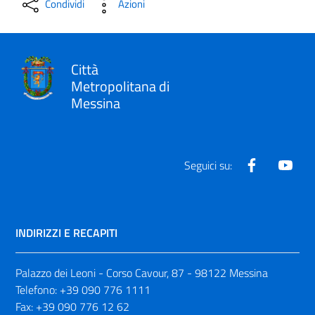
Condividi
Azioni
Città
Metropolitana di
Messina
Facebook
Yout
Seguici su:
INDIRIZZI E RECAPITI
Palazzo dei Leoni - Corso Cavour, 87 - 98122 Messina
Telefono:
+39 090 776 1111
Fax:
+39 090 776 12 62