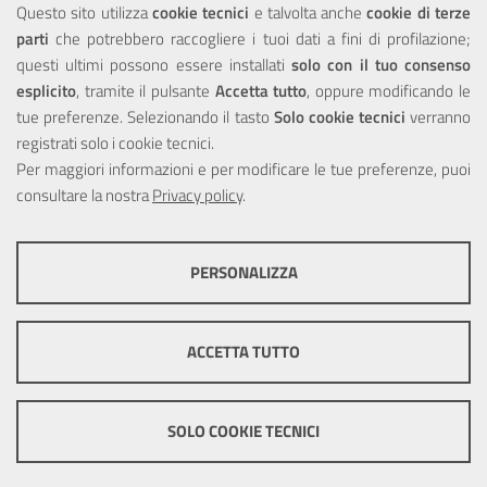
Questo sito utilizza
cookie tecnici
e talvolta anche
cookie di terze
parti
che potrebbero raccogliere i tuoi dati a fini di profilazione;
Privacy
questi ultimi possono essere installati
solo con il tuo consenso
esplicito
, tramite il pulsante
Accetta tutto
, oppure modificando le
tue preferenze. Selezionando il tasto
Solo cookie tecnici
verranno
registrati solo i cookie tecnici.
Per maggiori informazioni e per modificare le tue preferenze, puoi
Portale realizzato con la partecipazione finanziaria dell'Unione
consultare la nostra
Europea tramite i fondi del POR Sicilia 2000/2006 Misura 6.05 -
Privacy policy
.
Fondo FESR
PERSONALIZZA
COOKIE TECNICI
Questi cookie consentono la corretta navigazione del sito e la rendono
ACCETTA TUTTO
ottimale per ogni utente. Essi non raccolgono i tuoi dati e le tue
informazioni di navigazione per scopi di marketing e profilazione, e
pertanto possono essere utilizzati senza bisogno di acquisire il tuo
© Copyright 2025 Città Metropolitana di Messina -
Credits
|
consenso.
SOLO COOKIE TECNICI
Impostazioni Cookie
Mostra altre informazioni