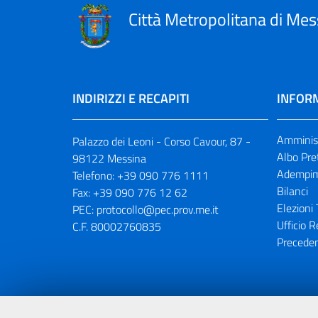
Città Metropolitana di Mes
INDIRIZZI E RECAPITI
INFORM
Amminist
Palazzo dei Leoni - Corso Cavour, 87 -
Albo Pre
98122 Messina
Adempim
Telefono:
+39 090 776 1111
Bilanci
Fax:
+39 090 776 12 62
Elezioni 
PEC:
protocollo@pec.prov.me.it
Ufficio R
C.F. 80002760835
Preceden