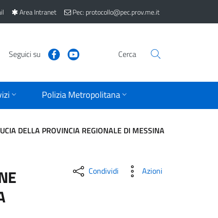
il
Area Intranet
Pec: protocollo@pec.prov.me.it
Seguici su
Cerca
izi
Polizia Metropolitana
DUCIA DELLA PROVINCIA REGIONALE DI MESSINA
Condividi
Azioni
ONE
A