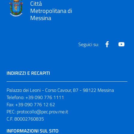
Città
Metropolitana di
Messina
Facebook
Yout
Seguici su:
INDIRIZZI E RECAPITI
Palazzo dei Leoni - Corso Cavour, 87 - 98122 Messina
Telefono:
+39 090 776 1111
Fax:
+39 090 776 12 62
PEC:
protocollo@pec.prov.me.it
C.F. 80002760835
INFORMAZIONI SUL SITO