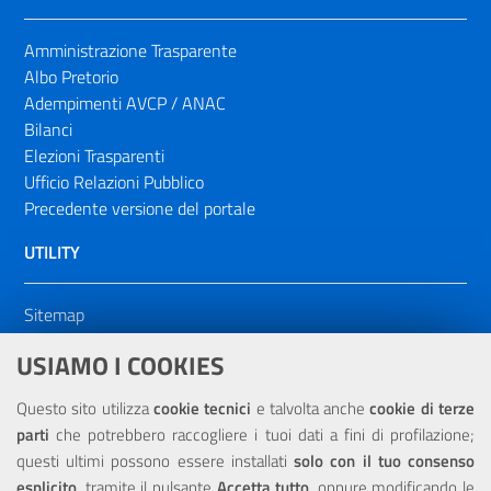
Amministrazione Trasparente
Albo Pretorio
Adempimenti AVCP / ANAC
Bilanci
Elezioni Trasparenti
Ufficio Relazioni Pubblico
Precedente versione del portale
UTILITY
Sitemap
Dichiarazione di accessibilità
USIAMO I COOKIES
NOTE LEGALI
Questo sito utilizza
cookie tecnici
e talvolta anche
cookie di terze
parti
che potrebbero raccogliere i tuoi dati a fini di profilazione;
Privacy
questi ultimi possono essere installati
solo con il tuo consenso
esplicito
, tramite il pulsante
Accetta tutto
, oppure modificando le