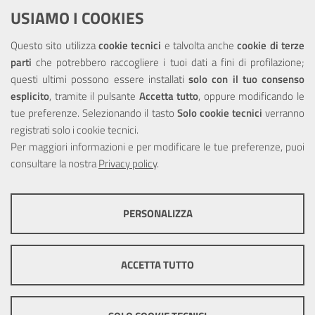
Dichiarazione di accessibilità
USIAMO I COOKIES
NOTE LEGALI
Questo sito utilizza
cookie tecnici
e talvolta anche
cookie di terze
parti
che potrebbero raccogliere i tuoi dati a fini di profilazione;
Privacy
questi ultimi possono essere installati
solo con il tuo consenso
esplicito
, tramite il pulsante
Accetta tutto
, oppure modificando le
tue preferenze. Selezionando il tasto
Solo cookie tecnici
verranno
registrati solo i cookie tecnici.
Per maggiori informazioni e per modificare le tue preferenze, puoi
Portale realizzato con la partecipazione finanziaria dell'Unione
Europea tramite i fondi del POR Sicilia 2000/2006 Misura 6.05 -
consultare la nostra
Privacy policy
.
Fondo FESR
PERSONALIZZA
COOKIE TECNICI
Questi cookie consentono la corretta navigazione del sito e la rendono
ACCETTA TUTTO
ottimale per ogni utente. Essi non raccolgono i tuoi dati e le tue
informazioni di navigazione per scopi di marketing e profilazione, e
pertanto possono essere utilizzati senza bisogno di acquisire il tuo
© Copyright 2025 Città Metropolitana di Messina -
Credits
|
consenso.