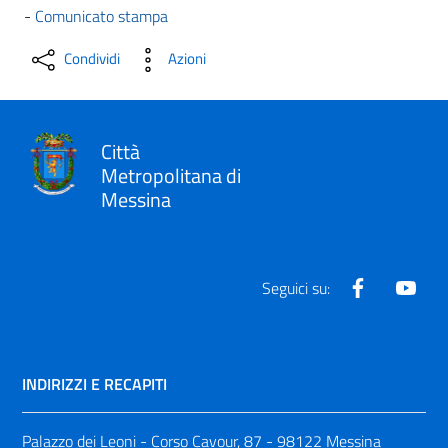
-
Comunicato stampa
Condividi
Azioni
Città
Metropolitana di
Messina
Facebook
Yout
Seguici su:
INDIRIZZI E RECAPITI
Palazzo dei Leoni - Corso Cavour, 87 - 98122 Messina