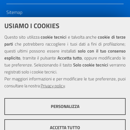
Sitemap
Dichiarazione di accessibilità
USIAMO I COOKIES
NOTE LEGALI
Questo sito utilizza
cookie tecnici
e talvolta anche
cookie di terze
parti
che potrebbero raccogliere i tuoi dati a fini di profilazione;
Privacy
questi ultimi possono essere installati
solo con il tuo consenso
esplicito
, tramite il pulsante
Accetta tutto
, oppure modificando le
tue preferenze. Selezionando il tasto
Solo cookie tecnici
verranno
registrati solo i cookie tecnici.
Per maggiori informazioni e per modificare le tue preferenze, puoi
Portale realizzato con la partecipazione finanziaria dell'Unione
Europea tramite i fondi del POR Sicilia 2000/2006 Misura 6.05 -
consultare la nostra
Privacy policy
.
Fondo FESR
PERSONALIZZA
COOKIE TECNICI
Questi cookie consentono la corretta navigazione del sito e la rendono
ACCETTA TUTTO
ottimale per ogni utente. Essi non raccolgono i tuoi dati e le tue