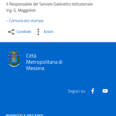
Il Responsabile del Servizio Gabinetto Istituzionale
Ing. G. Maggioloti
-
Comunicato stampa
Condividi
Azioni
Città
Metropolitana di
Messina
Facebook
Yout
Seguici su:
INDIRIZZI E RECAPITI