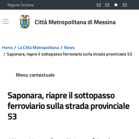
Regione Siciliana
Vai al contenuto principale
Vai al menu principale
Città Metropolitana di Messina
Home
La Città Metropolitana
News
Saponara, riapre il sottopasso ferroviario sulla strada provinciale 53
Menu contestuale
Saponara, riapre il sottopasso
ferroviario sulla strada provinciale
53