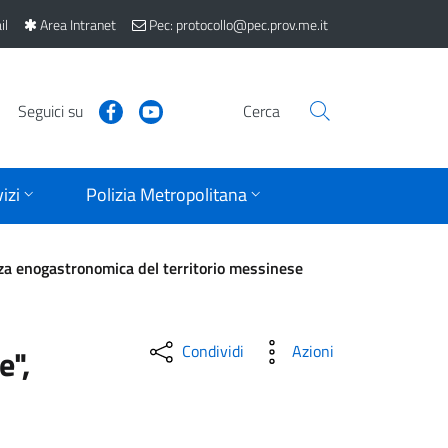
il
Area Intranet
Pec: protocollo@pec.prov.me.it
Seguici su
Cerca
izi
Polizia Metropolitana
enza enogastronomica del territorio messinese
Condividi
Azioni
e",