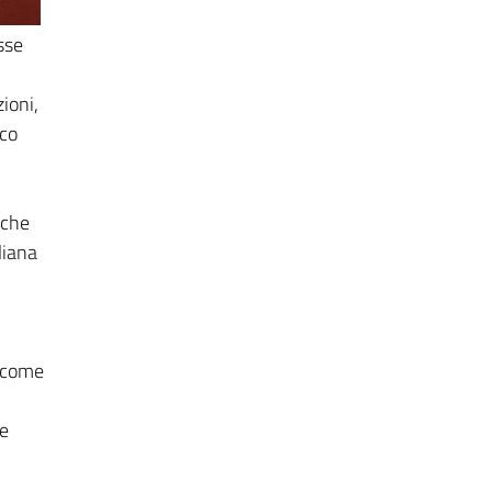
sse
ioni,
ico
 che
liana
e come
 e