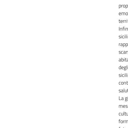
prop
emoz
terri
Infi
sici
rapp
scar
abit
degl
sici
cont
salu
La g
mess
cult
form