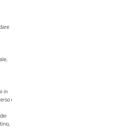
ndare
ale,
i in
erso i
 dei
tino,