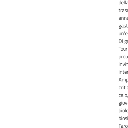
dell
tras
annu
gast
un’e
Di g
Tour
prot
invi
inte
Ampi
crit
calo
giov
biol
bios
Faro