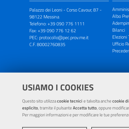
Amminist
Palazzo dei Leoni - Corso Cavour, 87 -
Albo Pre
98122 Messina
Adempim
Telefono:
+39 090 776 1111
Bilanci
Fax:
+39 090 776 12 62
Elezioni 
PEC:
protocollo@pec.prov.me.it
Ufficio R
C.F. 80002760835
Preceden
Portale realizzato con la partecipaz
USIAMO I COOKIES
Questo sito utilizza
cookie tecnici
e talvolta anche
cookie di
esplicito
, tramite il pulsante
Accetta tutto
, oppure modifica
Per maggiori informazioni e per modificare le tue preferenz