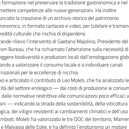
a formazione nel preservare la tradizione gastronomica e nel
mettere competenze alle nuove generazioni. Ha inoltre
nciato la creazione di un archivio storico del patrimonio
ronomico, in formato cartaceo e video, per tutelare e trama
redità culturale che rischia di disperdersi.
rande rilievo l’intervento di Gaetano Majolino, Presidente del
ism Bureau, che ha richiamato l’attenzione sulla necessità di
eggere biodiversità e produzioni locali dall’omologazione glob
tando a valorizzare il consumo locale e a individuare canali
rnazionali per le eccellenze di nicchia.
o e articolato il contributo di Leo Moleti, che ha analizzato le
icità del settore enologico — dai costi di produzione ai consum
, dalle normative restrittive alle comunicazioni poco efficaci v
ani — indicando la strada della sostenibilità, della viticoltura
ogica, dei vitigni resistenti ai cambiamenti climatici e dell’uso
imbioti. Moleti ha valorizzato le tre DOC del territorio, Mamer
 e Malvasia delle Eolie, e ha definito l’enoturismo un motore