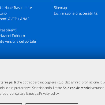
razione Trasparente
Sitemap
torio
Dichiarazione di accessibilità
enti AVCP / ANAC
Trasparenti
elazioni Pubblico
te versione del portale
ione finanziaria dell'Unione Europea tramite i fondi del POR Sicil
 terze parti
che potrebbero raccogliere i tuoi dati a fini di profilazione; q
ndo le tue preferenze. Selezionando il tasto
Solo cookie tecnici
verranno r
e, puoi consultare la nostra
Privacy policy
.