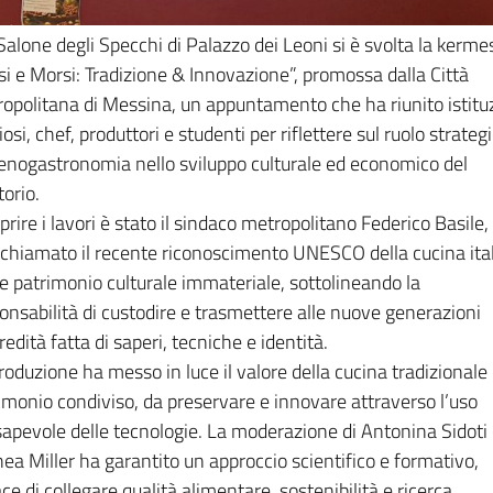
Salone degli Specchi di Palazzo dei Leoni si è svolta la kerme
si e Morsi: Tradizione & Innovazione”, promossa dalla Città
opolitana di Messina, un appuntamento che ha riunito istituz
iosi, chef, produttori e studenti per riflettere sul ruolo strateg
’enogastronomia nello sviluppo culturale ed economico del
itorio.
prire i lavori è stato il sindaco metropolitano Federico Basile,
ichiamato il recente riconoscimento UNESCO della cucina ita
 patrimonio culturale immateriale, sottolineando la
onsabilità di custodire e trasmettere alle nuove generazioni
redità fatta di saperi, tecniche e identità.
troduzione ha messo in luce il valore della cucina tradizional
imonio condiviso, da preservare e innovare attraverso l’uso
apevole delle tecnologie. La moderazione di Antonina Sidoti
ea Miller ha garantito un approccio scientifico e formativo,
ce di collegare qualità alimentare, sostenibilità e ricerca.