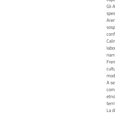
Gli 
spe
Aren
sosp
conf
Cali
labo
nar
Fren
cult
mod
A se
come
etno
terri
La d