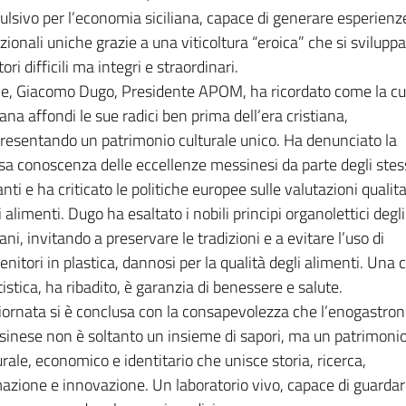
ulsivo per l’economia siciliana, capace di generare esperienz
ionali uniche grazie a una viticoltura “eroica” che si sviluppa
tori difficili ma integri e straordinari.
ne, Giacomo Dugo, Presidente APOM, ha ricordato come la cu
liana affondi le sue radici ben prima dell’era cristiana,
resentando un patrimonio culturale unico. Ha denunciato la
sa conoscenza delle eccellenze messinesi da parte degli stes
anti e ha criticato le politiche europee sulle valutazioni qualit
i alimenti. Dugo ha esaltato i nobili principi organolettici degli 
liani, invitando a preservare le tradizioni e a evitare l’uso di
enitori in plastica, dannosi per la qualità degli alimenti. Una 
tistica, ha ribadito, è garanzia di benessere e salute.
iornata si è conclusa con la consapevolezza che l’enogastro
inese non è soltanto un insieme di sapori, ma un patrimoni
urale, economico e identitario che unisce storia, ricerca,
azione e innovazione. Un laboratorio vivo, capace di guardar