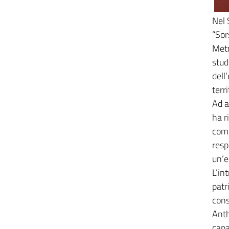
Nel 
“Sor
Metr
stud
dell
terr
Ad a
ha r
come
resp
un’e
L’in
patr
cons
Anth
capa