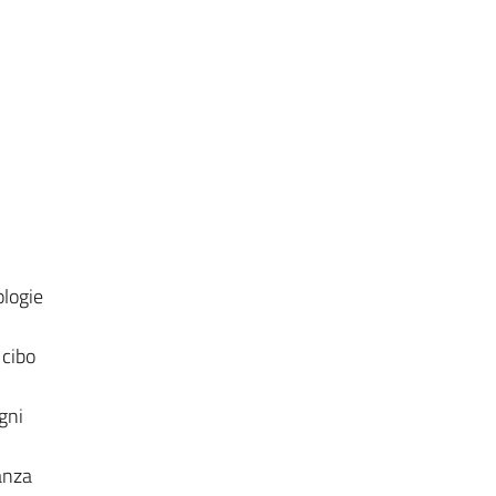
ologie
 cibo
gni
anza