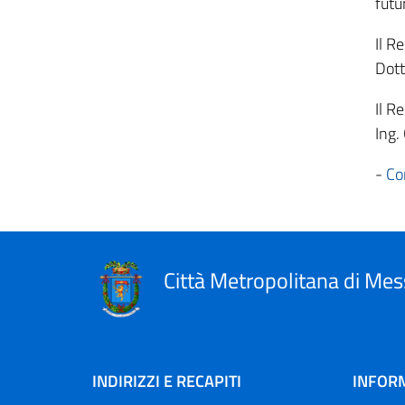
futu
Il R
Dott
Il R
Ing.
-
Co
Città Metropolitana di Mes
INDIRIZZI E RECAPITI
INFORM