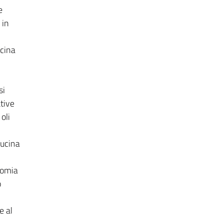
e
 in
cina
si
ative
oli
cucina
nomia
o
e al