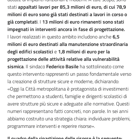
stati
appaltati lavori per 85,3 milioni di euro, di cui 78,9
milioni di euro sono già stati destinati a lavori in corso o
già completati
. I
13 milioni di euro rimanenti sono stati
impegnati in interventi ancora in fase di progettazione.
I lavori realizzati in questo ambito includono anche
6,5
milioni di euro destinati alla manutenzione straordinaria
degli edifici scolastici
e
1,8 milioni di euro per la
progettazione delle attività relative alla vulnerabilità
sismica
. Il sindaco
Federico Basile
ha sottolineato come
questo intervento rappresenti un passo fondamentale verso
la creazione di strutture sicure e moderne, dichiarando:
«Oggi la Città metropolitana è protagonista di investimenti
che permettono a studenti, famiglie e dirigenti scolastici di
avere strutture più sicure e adeguate alle normative. Questi
numeri rappresentano fatti concreti, non parole. In sei anni
abbiamo costruito una strategia chiara: individuare problemi,
programmare interventi e reperire risorse».
Il quadro della ripartizione delle risorse è la seguente: