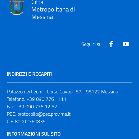
Città
Metropolitana di
Messina
Facebook
Yout
Seguici su:
INDIRIZZI E RECAPITI
Palazzo dei Leoni - Corso Cavour, 87 - 98122 Messina
Telefono:
+39 090 776 1111
Fax:
+39 090 776 12 62
PEC:
protocollo@pec.prov.me.it
C.F. 80002760835
INFORMAZIONI SUL SITO