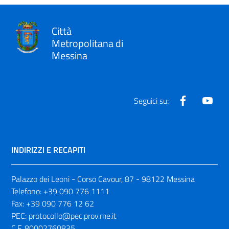
Città
Metropolitana di
Messina
Facebook
Yout
Seguici su:
INDIRIZZI E RECAPITI
Palazzo dei Leoni - Corso Cavour, 87 - 98122 Messina
Telefono:
+39 090 776 1111
Fax:
+39 090 776 12 62
PEC:
protocollo@pec.prov.me.it
C.F. 80002760835