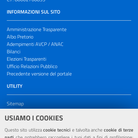
INFORMAZIONI SUL SITO
Amministrazione Trasparente
Albo Pretorio
Adempimenti AVCP / ANAC
Bilanci
Elezioni Trasparenti
Ufficio Relazioni Pubblico
Precedente versione del portale
UTILITY
Sitemap
Dichiarazione di accessibilità
USIAMO I COOKIES
NOTE LEGALI
Questo sito utilizza
cookie tecnici
e talvolta anche
cookie di terze
parti
che potrebbero raccogliere i tuoi dati a fini di profilazione;