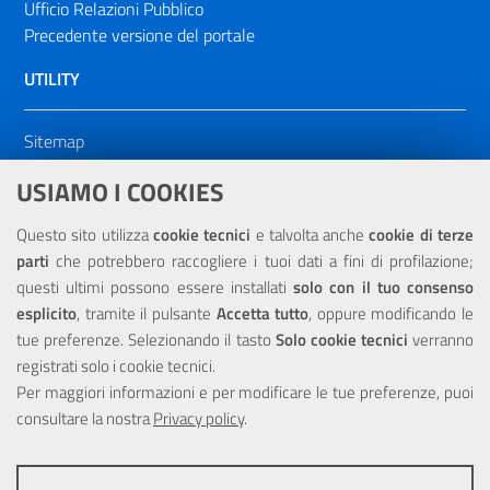
Ufficio Relazioni Pubblico
Precedente versione del portale
UTILITY
Sitemap
Dichiarazione di accessibilità
USIAMO I COOKIES
NOTE LEGALI
Questo sito utilizza
cookie tecnici
e talvolta anche
cookie di terze
parti
che potrebbero raccogliere i tuoi dati a fini di profilazione;
Privacy
questi ultimi possono essere installati
solo con il tuo consenso
esplicito
, tramite il pulsante
Accetta tutto
, oppure modificando le
tue preferenze. Selezionando il tasto
Solo cookie tecnici
verranno
registrati solo i cookie tecnici.
Per maggiori informazioni e per modificare le tue preferenze, puoi
Portale realizzato con la partecipazione finanziaria dell'Unione
Europea tramite i fondi del POR Sicilia 2000/2006 Misura 6.05 -
consultare la nostra
Privacy policy
.
Fondo FESR