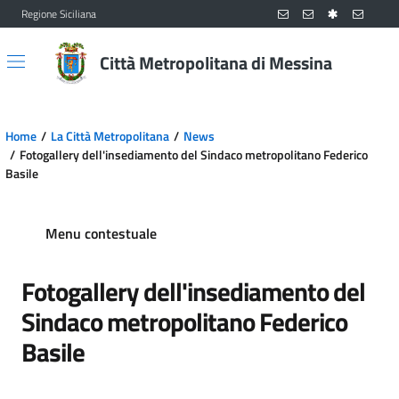
Regione Siciliana
Vai al contenuto principale
Vai al menu principale
Città Metropolitana di Messina
Home
La Città Metropolitana
News
Fotogallery dell'insediamento del Sindaco metropolitano Federico
Basile
Menu contestuale
Fotogallery dell'insediamento del
Sindaco metropolitano Federico
Basile