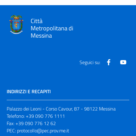
Città
Metropolitana di
Messina
Facebook
Yout
Seguici su:
INDIRIZZI E RECAPITI
Palazzo dei Leoni - Corso Cavour, 87 - 98122 Messina
Telefono:
+39 090 776 1111
Fax:
+39 090 776 12 62
PEC:
protocollo@pec.prov.me.it