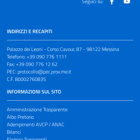
Facebook
Yout
Seguici su:
INDIRIZZI E RECAPITI
Palazzo dei Leoni - Corso Cavour, 87 - 98122 Messina
Telefono:
+39 090 776 1111
Fax:
+39 090 776 12 62
PEC:
protocollo@pec.prov.me.it
C.F. 80002760835
INFORMAZIONI SUL SITO
Amministrazione Trasparente
Albo Pretorio
Adempimenti AVCP / ANAC
Bilanci
Elezioni Trasparenti