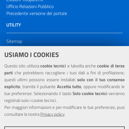
Ufficio Relazioni Pubblico
Precedente versione del portale
UTILITY
Sitemap
Dichiarazione di accessibilità
USIAMO I COOKIES
NOTE LEGALI
Questo sito utilizza
cookie tecnici
e talvolta anche
cookie di terze
parti
che potrebbero raccogliere i tuoi dati a fini di profilazione;
Privacy
questi ultimi possono essere installati
solo con il tuo consenso
esplicito
, tramite il pulsante
Accetta tutto
, oppure modificando le
tue preferenze. Selezionando il tasto
Solo cookie tecnici
verranno
registrati solo i cookie tecnici.
Per maggiori informazioni e per modificare le tue preferenze, puoi
Portale realizzato con la partecipazione finanziaria dell'Unione
Europea tramite i fondi del POR Sicilia 2000/2006 Misura 6.05 -
consultare la nostra
Privacy policy
.
Fondo FESR