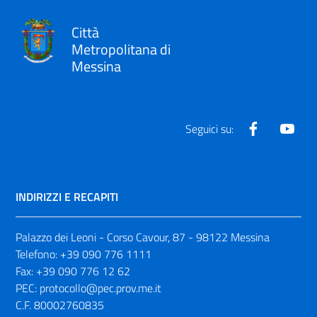
Città
Metropolitana di
Messina
Facebook
Yout
Seguici su:
INDIRIZZI E RECAPITI
Palazzo dei Leoni - Corso Cavour, 87 - 98122 Messina
Telefono:
+39 090 776 1111
Fax:
+39 090 776 12 62
PEC:
protocollo@pec.prov.me.it
C.F. 80002760835