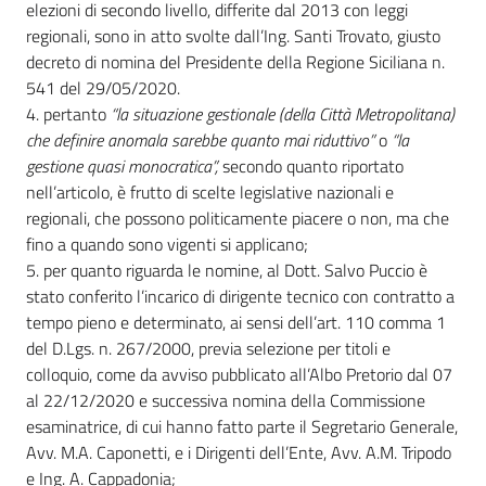
elezioni di secondo livello, differite dal 2013 con leggi
regionali, sono in atto svolte dall’Ing. Santi Trovato, giusto
decreto di nomina del Presidente della Regione Siciliana n.
541 del 29/05/2020.
4. pertanto
“la situazione gestionale (della Città Metropolitana)
che definire anomala sarebbe quanto mai riduttivo”
o
“la
gestione quasi monocratica”,
secondo quanto riportato
nell’articolo, è frutto di scelte legislative nazionali e
regionali, che possono politicamente piacere o non, ma che
fino a quando sono vigenti si applicano;
5. per quanto riguarda le nomine, al Dott. Salvo Puccio è
stato conferito l’incarico di dirigente tecnico con contratto a
tempo pieno e determinato, ai sensi dell’art. 110 comma 1
del D.Lgs. n. 267/2000, previa selezione per titoli e
colloquio, come da avviso pubblicato all’Albo Pretorio dal 07
al 22/12/2020 e successiva nomina della Commissione
esaminatrice, di cui hanno fatto parte il Segretario Generale,
Avv. M.A. Caponetti, e i Dirigenti dell’Ente, Avv. A.M. Tripodo
e Ing. A. Cappadonia;