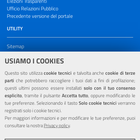
Elezioni Trasparenti
Ufficio Relazioni Pubblico
Precedente versione del portale
UTILITY
Sitemap
Dichiarazione di accessibilità
USIAMO I COOKIES
NOTE LEGALI
Questo sito utilizza
cookie tecnici
e talvolta anche
cookie di terze
parti
che potrebbero raccogliere i tuoi dati a fini di profilazione;
Privacy
questi ultimi possono essere installati
solo con il tuo consenso
esplicito
, tramite il pulsante
Accetta tutto
, oppure modificando le
tue preferenze. Selezionando il tasto
Solo cookie tecnici
verranno
registrati solo i cookie tecnici.
Per maggiori informazioni e per modificare le tue preferenze, puoi
Portale realizzato con la partecipazione finanziaria dell'Unione
consultare la nostra
Europea tramite i fondi del POR Sicilia 2000/2006 Misura 6.05 -
Privacy policy
.
Fondo FESR