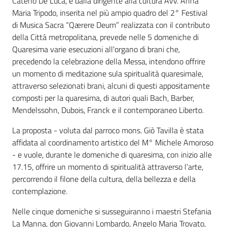
Cateno De Luca, e dalla dirigente alla cultura Avv. Anna
Maria Tripodo, inserita nel più ampio quadro del 2° Festival
di Musica Sacra “Qærere Deum” realizzata con il contributo
della Città metropolitana, prevede nelle 5 domeniche di
Quaresima varie esecuzioni all'organo di brani che,
precedendo la celebrazione della Messa, intendono offrire
un momento di meditazione sula spiritualità quaresimale,
attraverso selezionati brani, alcuni di questi appositamente
composti per la quaresima, di autori quali Bach, Barber,
Mendelssohn, Dubois, Franck e il contemporaneo Liberto.
La proposta - voluta dal parroco mons. Giò Tavilla è stata
affidata al coordinamento artistico del M° Michele Amoroso
- e vuole, durante le domeniche di quaresima, con inizio alle
17.15, offrire un momento di spiritualità attraverso l’arte,
percorrendo il filone della cultura, della bellezza e della
contemplazione.
Nelle cinque domeniche si susseguiranno i maestri Stefania
La Manna, don Giovanni Lombardo, Angelo Maria Trovato,