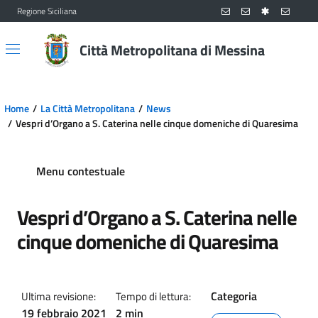
Regione Siciliana
Vai al contenuto principale
Vai al menu principale
Città Metropolitana di Messina
Home
La Città Metropolitana
News
Vespri d’Organo a S. Caterina nelle cinque domeniche di Quaresima
Menu contestuale
Vespri d’Organo a S. Caterina nelle
cinque domeniche di Quaresima
Categoria
Ultima revisione:
Tempo di lettura:
19 febbraio 2021
2 min