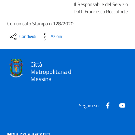
Il Responsabile del Servizio
Dott. Francesco Roccaforte
Comunicato Stampa n.128/2020
Condividi
Azioni
Città
Metropolitana di
Messina
Facebook
Yout
Seguici su:
INDIRIZZI E RECAPITI