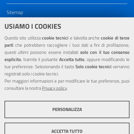
Sitemap
Dichiarazione di accessibilità
USIAMO I COOKIES
NOTE LEGALI
Questo sito utilizza
cookie tecnici
e talvolta anche
cookie di terze
parti
che potrebbero raccogliere i tuoi dati a fini di profilazione;
Privacy
questi ultimi possono essere installati
solo con il tuo consenso
esplicito
, tramite il pulsante
Accetta tutto
, oppure modificando le
tue preferenze. Selezionando il tasto
Solo cookie tecnici
verranno
registrati solo i cookie tecnici.
Per maggiori informazioni e per modificare le tue preferenze, puoi
Portale realizzato con la partecipazione finanziaria dell'Unione
Europea tramite i fondi del POR Sicilia 2000/2006 Misura 6.05 -
consultare la nostra
Privacy policy
.
Fondo FESR
PERSONALIZZA
COOKIE TECNICI
Questi cookie consentono la corretta navigazione del sito e la rendono
ACCETTA TUTTO
ottimale per ogni utente. Essi non raccolgono i tuoi dati e le tue