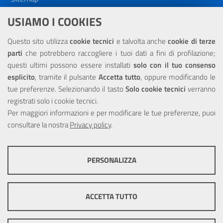
Dichiarazione di accessibilità
USIAMO I COOKIES
NOTE LEGALI
Questo sito utilizza
cookie tecnici
e talvolta anche
cookie di terze
parti
che potrebbero raccogliere i tuoi dati a fini di profilazione;
Privacy
questi ultimi possono essere installati
solo con il tuo consenso
esplicito
, tramite il pulsante
Accetta tutto
, oppure modificando le
tue preferenze. Selezionando il tasto
Solo cookie tecnici
verranno
registrati solo i cookie tecnici.
Per maggiori informazioni e per modificare le tue preferenze, puoi
Portale realizzato con la partecipazione finanziaria dell'Unione
consultare la nostra
Europea tramite i fondi del POR Sicilia 2000/2006 Misura 6.05 -
Privacy policy
.
Fondo FESR
PERSONALIZZA
COOKIE TECNICI
Questi cookie consentono la corretta navigazione del sito e la rendono
ACCETTA TUTTO
ottimale per ogni utente. Essi non raccolgono i tuoi dati e le tue
informazioni di navigazione per scopi di marketing e profilazione, e
pertanto possono essere utilizzati senza bisogno di acquisire il tuo