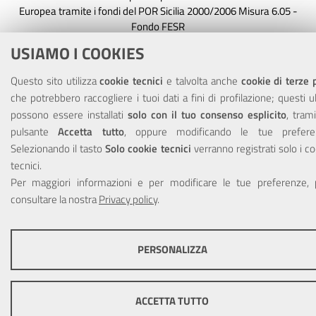
Europea tramite i fondi del POR Sicilia 2000/2006 Misura 6.05 -
Fondo FESR
USIAMO I COOKIES
Questo sito utilizza
cookie tecnici
e talvolta anche
cookie di terze 
che potrebbero raccogliere i tuoi dati a fini di profilazione; questi u
possono essere installati
solo con il tuo consenso esplicito
, trami
pulsante
Accetta tutto
, oppure modificando le tue prefere
Selezionando il tasto
Solo cookie tecnici
verranno registrati solo i c
© Copyright 2025 Città Metropolitana di Messina -
Credits
|
tecnici.
Impostazioni Cookie
Per maggiori informazioni e per modificare le tue preferenze, 
consultare la nostra
Privacy policy
.
PERSONALIZZA
COOKIE TECNICI
Questi cookie consentono la corretta navigazione del sito e la ren
ACCETTA TUTTO
ottimale per ogni utente. Essi non raccolgono i tuoi dati e le tue informazio