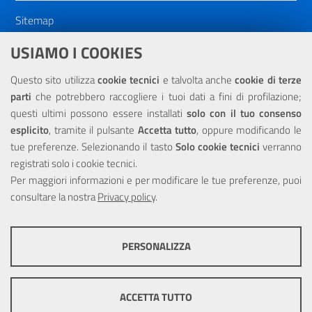
Sitemap
Dichiarazione di accessibilità
USIAMO I COOKIES
NOTE LEGALI
Questo sito utilizza
cookie tecnici
e talvolta anche
cookie di terze
parti
che potrebbero raccogliere i tuoi dati a fini di profilazione;
Privacy
questi ultimi possono essere installati
solo con il tuo consenso
esplicito
, tramite il pulsante
Accetta tutto
, oppure modificando le
tue preferenze. Selezionando il tasto
Solo cookie tecnici
verranno
registrati solo i cookie tecnici.
Per maggiori informazioni e per modificare le tue preferenze, puoi
Portale realizzato con la partecipazione finanziaria dell'Unione
consultare la nostra
Europea tramite i fondi del POR Sicilia 2000/2006 Misura 6.05 -
Privacy policy
.
Fondo FESR
PERSONALIZZA
COOKIE TECNICI
Questi cookie consentono la corretta navigazione del sito e la rendono
ACCETTA TUTTO
ottimale per ogni utente. Essi non raccolgono i tuoi dati e le tue