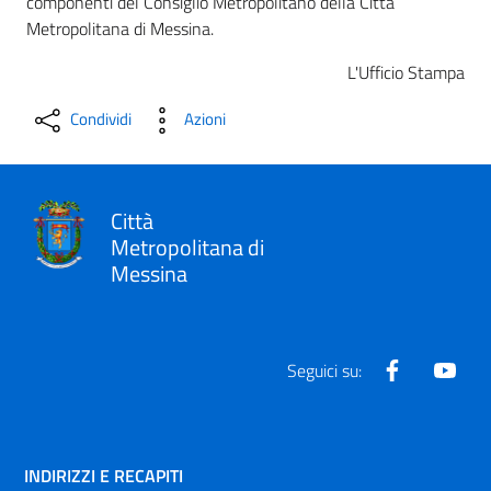
componenti del Consiglio Metropolitano della Città
Metropolitana di Messina.
L'Ufficio Stampa
Condividi
Azioni
Città
Metropolitana di
Messina
Facebook
Yout
Seguici su:
INDIRIZZI E RECAPITI