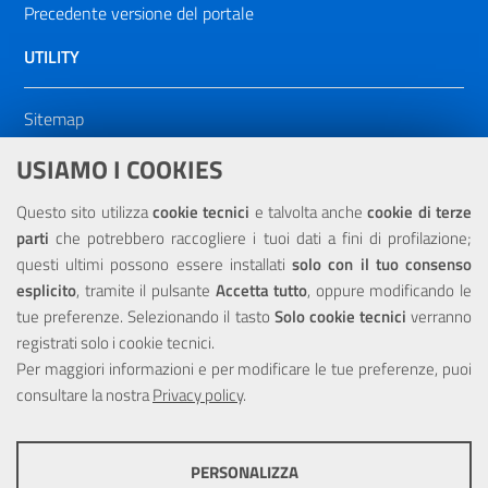
Precedente versione del portale
UTILITY
Sitemap
Dichiarazione di accessibilità
USIAMO I COOKIES
NOTE LEGALI
Questo sito utilizza
cookie tecnici
e talvolta anche
cookie di terze
parti
che potrebbero raccogliere i tuoi dati a fini di profilazione;
Privacy
questi ultimi possono essere installati
solo con il tuo consenso
esplicito
, tramite il pulsante
Accetta tutto
, oppure modificando le
tue preferenze. Selezionando il tasto
Solo cookie tecnici
verranno
registrati solo i cookie tecnici.
Per maggiori informazioni e per modificare le tue preferenze, puoi
Portale realizzato con la partecipazione finanziaria dell'Unione
consultare la nostra
Europea tramite i fondi del POR Sicilia 2000/2006 Misura 6.05 -
Privacy policy
.
Fondo FESR
PERSONALIZZA