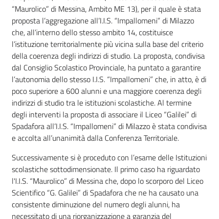
“Maurolico” di Messina, Ambito ME 13), per il quale è stata
proposta l’aggregazione all’I.I.S. “Impallomeni” di Milazzo
che, all’interno dello stesso ambito 14, costituisce
l’istituzione territorialmente più vicina sulla base del criterio
della coerenza degli indirizzi di studio. La proposta, condivisa
dal Consiglio Scolastico Provinciale, ha puntato a garantire
l’autonomia dello stesso I.I.S. “Impallomeni” che, in atto, è di
poco superiore a 600 alunni e una maggiore coerenza degli
indirizzi di studio tra le istituzioni scolastiche. Al termine
degli interventi la proposta di associare il Liceo “Galilei” di
Spadafora all’I.I.S. “Impallomeni” di Milazzo è stata condivisa
e accolta all’unanimità dalla Conferenza Territoriale.
Successivamente si è proceduto con l’esame delle Istituzioni
scolastiche sottodimensionate. Il primo caso ha riguardato
l'I.I.S. “Maurolico” di Messina che, dopo lo scorporo del Liceo
Scientifico “G. Galilei” di Spadafora che ne ha causato una
consistente diminuzione del numero degli alunni, ha
necessitato di una riorganizzazione a garanzia del