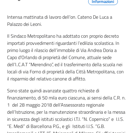
Informazioni
Intensa mattinata di lavoro dell’on. Cateno De Luca a
Palazzo dei Leoni.
Il Sindaco Metropolitano ha adottato con proprio decreto
importati provvedimenti riguardanti l’edilizia scolastica. In
primo luogo il rilascio dell’immobile di Via Andrea Doria a
Capo d’Orlando di proprietà del Comune, attuale sede
dell’I..C.A.T “Merendino”, ed il trasferimento della scuola nei
locali di via Forno di proprietà della Città Metropolitana, con
il risparmio del relativo canone di affitto.
Sono state quindi avanzate quattro richieste di
finanziamento, di 50 mila euro ciascuna, ai sensi della C.R. n.
1 del 28 maggio 2018 dell’Assessorato regionale
dell’Istruzione, per la manutenzione straordinaria e la messa
in sicurezza degli istituti scolastici I.T.I. “N. Copernico” e I.I.S.
“E. Medi” di Barcellona P.G., e gli Istituti I.I.S. “G.B.