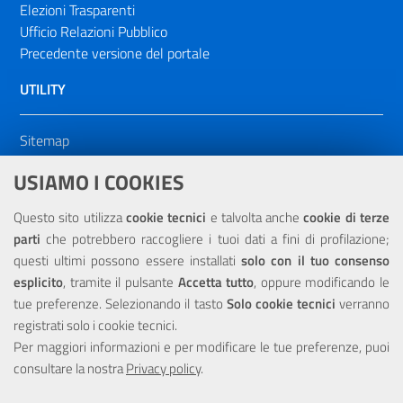
Elezioni Trasparenti
Ufficio Relazioni Pubblico
Precedente versione del portale
UTILITY
Sitemap
Dichiarazione di accessibilità
USIAMO I COOKIES
NOTE LEGALI
Questo sito utilizza
cookie tecnici
e talvolta anche
cookie di terze
parti
che potrebbero raccogliere i tuoi dati a fini di profilazione;
Privacy
questi ultimi possono essere installati
solo con il tuo consenso
esplicito
, tramite il pulsante
Accetta tutto
, oppure modificando le
tue preferenze. Selezionando il tasto
Solo cookie tecnici
verranno
registrati solo i cookie tecnici.
Per maggiori informazioni e per modificare le tue preferenze, puoi
Portale realizzato con la partecipazione finanziaria dell'Unione
consultare la nostra
Europea tramite i fondi del POR Sicilia 2000/2006 Misura 6.05 -
Privacy policy
.
Fondo FESR