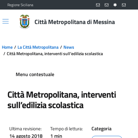
Regione Siciliana
Vai al contenuto principale
Vai al menu principale
Città Metropolitana di Messina
Home
La Città Metropolitana
News
Città Metropolitana, interventi sull’edilizia scolastica
Menu contestuale
Città Metropolitana, interventi
sull’edilizia scolastica
Categoria
Ultima revisione:
Tempo di lettura:
14 agosto 2018
1 min