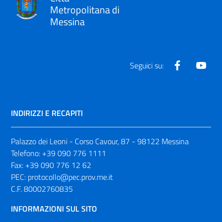
Metropolitana di
Messina
Facebook
Yout
Seguici su:
INDIRIZZI E RECAPITI
Palazzo dei Leoni - Corso Cavour, 87 - 98122 Messina
Telefono:
+39 090 776 1111
Fax:
+39 090 776 12 62
PEC:
protocollo@pec.prov.me.it
C.F. 80002760835
INFORMAZIONI SUL SITO