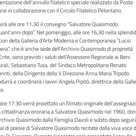
entazione dell’annullo filatelico speciale realizzato da Poste
iane in collaborazione con il Circolo Filatelico Peloritano.
irà alle ore 11,30 il convegno “Salvatore Quasimodo:
uant’anni dopo”. Nel pomeriggio, alle ore 16,30 nella splendi
tion della Galleria d’Arte Moderna e Contemporanea “Lucio
era”, che è anche sede dell’Archivio Quasimodo di proprietà
’Ente, sono previsti i saluti dell’Assessore Regionale ai Beni
urali, Sebastiano Tusa, del Sindaco Metropolitano Renato
rinti, della Dirigente della V Direzione Anna Maria Tripodo.
odurrà e coordinerà i lavori Angela Pipitò, direttrice della Galle
te.
 ore 17.30 verrà proiettato un filmato originale dell’assegnaz
a cittadinanza onoraria a Salvatore Quasimodo nel 1960, do
Archivio Quasimodo dalla Famiglia Davoli e subito dopo seguir
tal di poesie di Salvatore Quasimodo recitate dalla viva voce d