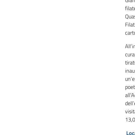
Gian
fila
Quas
Fila
cart
All’
cura
tira
inau
un'e
poet
all’
dell
visi
13,0
Loc