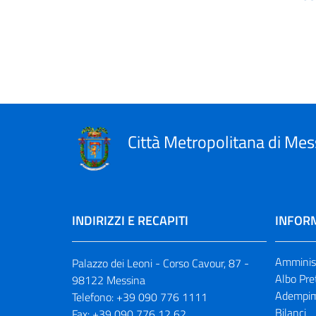
Città Metropolitana di Mes
INDIRIZZI E RECAPITI
INFORM
Amminist
Palazzo dei Leoni - Corso Cavour, 87 -
Albo Pre
98122 Messina
Adempim
Telefono:
+39 090 776 1111
Bilanci
Fax:
+39 090 776 12 62