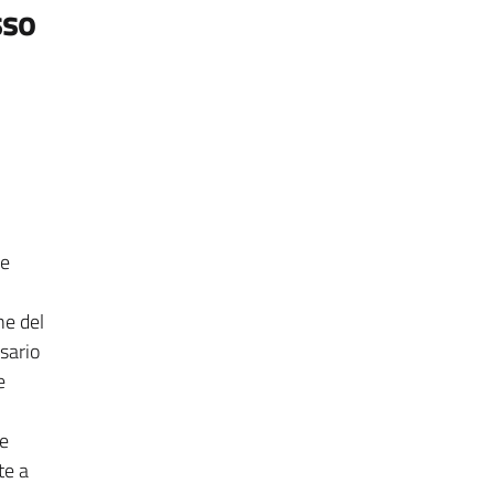
sso
he
ne del
sario
e
he
te a