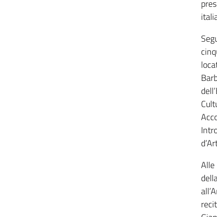
pres
ital
Segu
cinq
loca
Barb
dell
Cult
Acco
Intr
d’Ar
Alle
dell
all’
reci