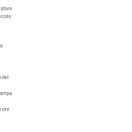
vatore
ircolo
 a
à del
stampa
e ore