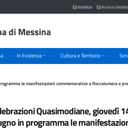
WebMail
Archivio WebMa
na di Messina
ma
In Evidenza
Cultura e Territorio
Serv
programma le manifestazioni commemorative a Roccalumera e press
lebrazioni Quasimodiane, giovedì 1
ugno in programma le manifestazio