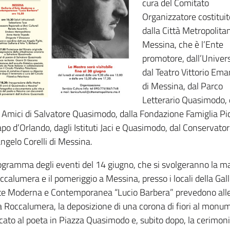
cura del Comitato
Organizzatore costituit
dalla Città Metropolita
Messina, che è l’Ente
promotore, dall’Univers
dal Teatro Vittorio Em
di Messina, dal Parco
Letterario Quasimodo, 
 Amici di Salvatore Quasimodo, dalla Fondazione Famiglia Pi
apo d’Orlando, dagli Istituti Jaci e Quasimodo, dal Conservator
ngelo Corelli di Messina.
rogramma degli eventi del 14 giugno, che si svolgeranno la m
ccalumera e il pomeriggio a Messina, presso i locali della Gall
te Moderna e Contemporanea “Lucio Barbera” prevedono alle
a Roccalumera, la deposizione di una corona di fiori al monu
cato al poeta in Piazza Quasimodo e, subito dopo, la cerimoni