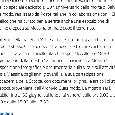
ni Di Giacomo. Durante l’incontro sarà presentato l’annullo
telico speciale dedicato al 50° anniversario della morte di Sal
imodo, realizzato da Poste Italiane in collaborazione con il C
telico che ha curato per la serata anche una esposizione di
oline d’epoca su Messina prima e dopo il terremoto.
interno della Galleria d’Arte sarà allestito uno spazio filatelico,
 dello stesso Circolo, dove sarà possibile trovare cartoline a
tura limitata con l’annullo filatelico speciale. Alle ore 18,30
gurazione della mostra “Gli anni di Quasimodo a Messina”,
sposizione fotografica e documentaria sulla vita e sull’attivit
a a Messina dagli anni giovanili alla sua partecipazione
Accademia della Scocca, con documenti originali e articoli di 
’epoca provenienti dall’Archivio Quasimodo. La mostra sarà
tabile fino al 30 giugno, dal lunedì al venerdì dalle ore 9,00 all
0 e dalle 15,00 alle 17,30.
andina