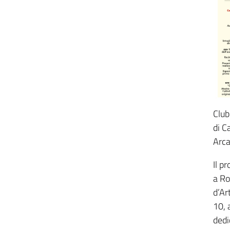
Club
di C
Arca
Il p
a Ro
d’Ar
10, 
dedi