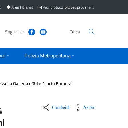
il
Area Intranet
Pec: protocollo@pec.prov.me.it
Seguici su
Cerca
izi
Polizia Metropolitana
o la Galleria d'Arte “Lucio Barbera”
Condividi
Azioni
4
ni