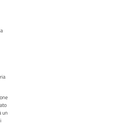
da
ria
ione
nato
à un
i