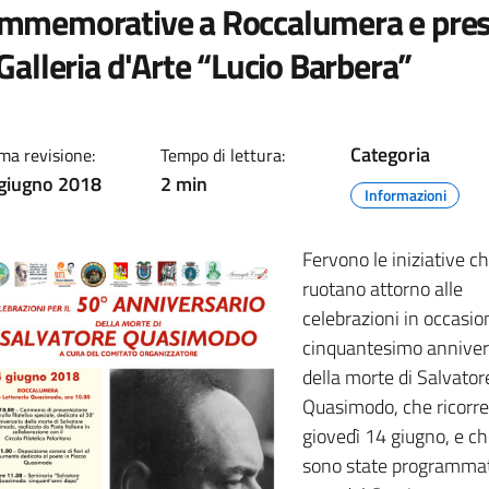
mmemorative a Roccalumera e pre
 Galleria d'Arte “Lucio Barbera”
Categoria
ma revisione:
Tempo di lettura:
giugno 2018
2 min
Informazioni
Fervono le iniziative c
ruotano attorno alle
celebrazioni in occasio
cinquantesimo anniver
della morte di Salvator
Quasimodo, che ricorre
giovedì 14 giugno, e c
sono state programma