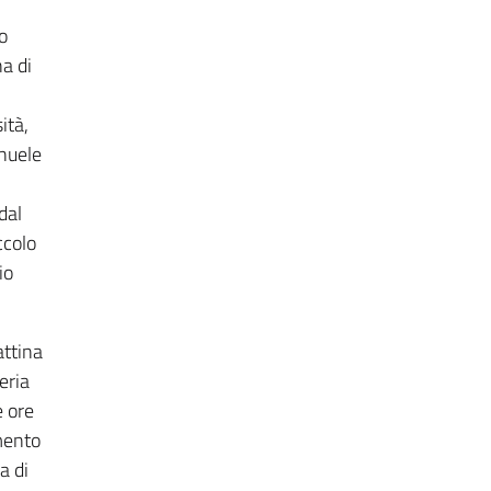
o
na di
ità,
anuele
dal
ccolo
io
attina
eria
 ore
mento
a di