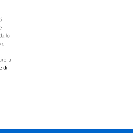
i,
e
dallo
 di
ire la
e di