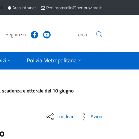
il
Area Intranet
Pec: protocollo@pec.prov.me.it
Seguici su
Cerca
izi
Polizia Metropolitana
a scadenza elettorale del 10 giugno
Condividi
Azioni
io