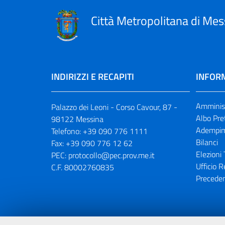
Città Metropolitana di Mes
INDIRIZZI E RECAPITI
INFORM
Amminist
Palazzo dei Leoni - Corso Cavour, 87 -
Albo Pre
98122 Messina
Adempim
Telefono:
+39 090 776 1111
Bilanci
Fax:
+39 090 776 12 62
Elezioni 
PEC:
protocollo@pec.prov.me.it
Ufficio R
C.F. 80002760835
Preceden