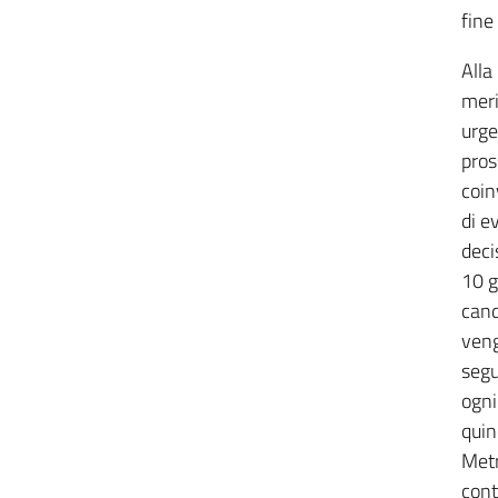
fine
Alla
meri
urge
pros
coin
di e
deci
10 g
cand
veng
segu
ogni
quin
Metr
cont