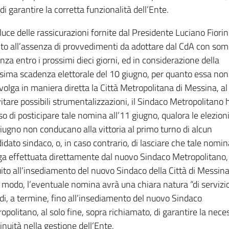
 di garantire la corretta funzionalità dell’Ente.
 luce delle rassicurazioni fornite dal Presidente Luciano Fiorin
to all’assenza di provvedimenti da adottare dal CdA con so
nza entro i prossimi dieci giorni, ed in considerazione della
sima scadenza elettorale del 10 giugno, per quanto essa non
volga in maniera diretta la Città Metropolitana di Messina, al
vitare possibili strumentalizzazioni, il Sindaco Metropolitano 
so di posticipare tale nomina all’11 giugno, qualora le elezioni
iugno non conducano alla vittoria al primo turno di alcun
idato sindaco, o, in caso contrario, di lasciare che tale nomin
a effettuata direttamente dal nuovo Sindaco Metropolitano,
ito all’insediamento del nuovo Sindaco della Città di Messina
 modo, l’eventuale nomina avrà una chiara natura “di servizio
di, a termine, fino all’insediamento del nuovo Sindaco
opolitano, al solo fine, sopra richiamato, di garantire la nece
inuità nella gestione dell’Ente.