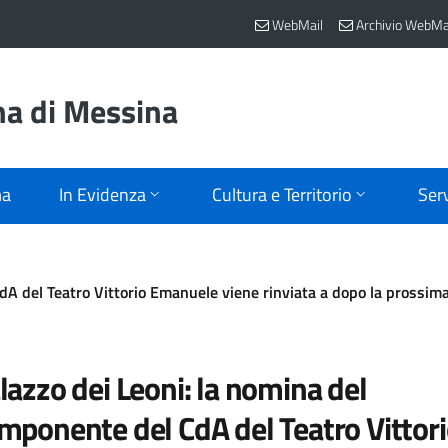
WebMail
Archivio WebMa
na di Messina
ma
In Evidenza
Cultura e Territorio
Serv
dA del Teatro Vittorio Emanuele viene rinviata a dopo la prossim
lazzo dei Leoni: la nomina del
mponente del CdA del Teatro Vittor