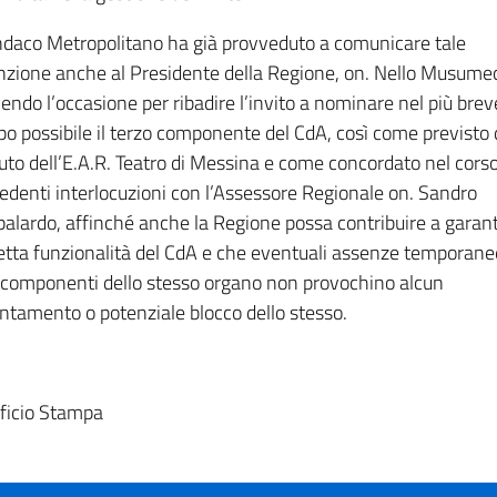
indaco Metropolitano ha già provveduto a comunicare tale
nzione anche al Presidente della Regione, on. Nello Musumec
iendo l’occasione per ribadire l’invito a nominare nel più brev
o possibile il terzo componente del CdA, così come previsto 
uto dell’E.A.R. Teatro di Messina e come concordato nel corso
edenti interlocuzioni con l’Assessore Regionale on. Sandro
alardo, affinché anche la Regione possa contribuire a garant
etta funzionalità del CdA e che eventuali assenze temporane
i componenti dello stesso organo non provochino alcun
entamento o potenziale blocco dello stesso.
ficio Stampa