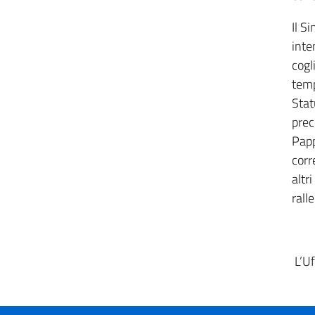
Il S
inte
cogl
temp
Stat
prec
Papp
corr
altr
rall
L’Uf