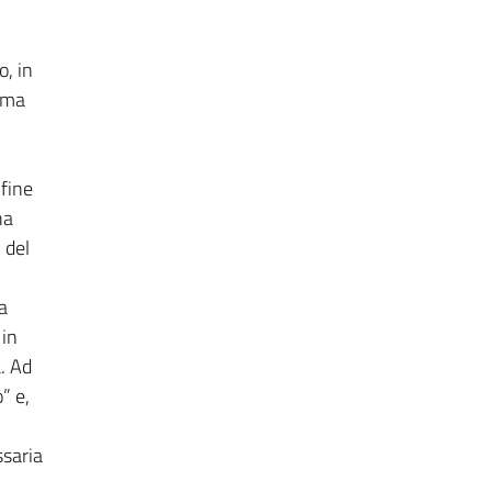
o, in
mma
 fine
ha
 del
a
 in
. Ad
” e,
ssaria