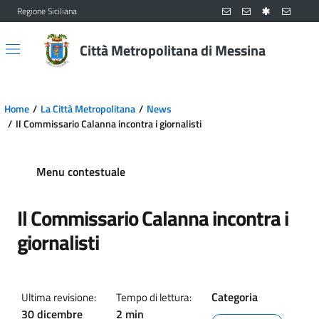
Regione Siciliana
Vai al contenuto principale
Vai al menu principale
Città Metropolitana di Messina
Home
La Città Metropolitana
News
Il Commissario Calanna incontra i giornalisti
Menu contestuale
Il Commissario Calanna incontra i
giornalisti
Categoria
Ultima revisione:
Tempo di lettura:
30 dicembre
2 min