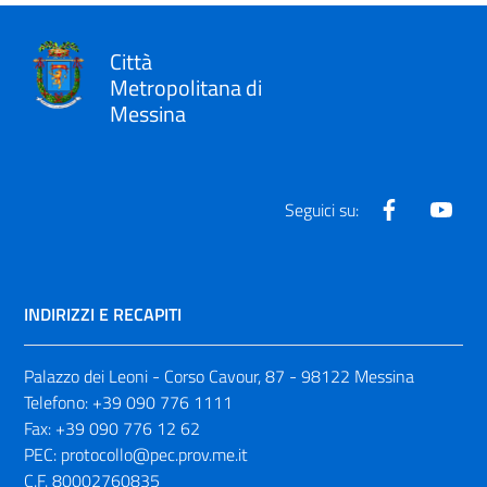
Città
Metropolitana di
Messina
Facebook
Yout
Seguici su:
INDIRIZZI E RECAPITI
Palazzo dei Leoni - Corso Cavour, 87 - 98122 Messina
Telefono:
+39 090 776 1111
Fax:
+39 090 776 12 62
PEC:
protocollo@pec.prov.me.it
C.F. 80002760835