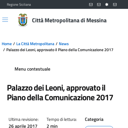
Regione Siciliana
Vai al contenuto principale
Vai al menu principale
Città Metropolitana di Messina
Home
La Città Metropolitana
News
Palazzo dei Leoni, approvato il Piano della Comunicazione 2017
Menu contestuale
Palazzo dei Leoni, approvato il
Piano della Comunicazione 2017
Categoria
Ultima revisione:
Tempo di lettura:
26 aprile 2017
2 min