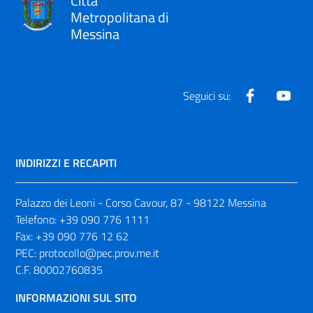
Città
Metropolitana di
Messina
Facebook
Yout
Seguici su:
INDIRIZZI E RECAPITI
Palazzo dei Leoni - Corso Cavour, 87 - 98122 Messina
Telefono:
+39 090 776 1111
Fax:
+39 090 776 12 62
PEC:
protocollo@pec.prov.me.it
C.F. 80002760835
INFORMAZIONI SUL SITO