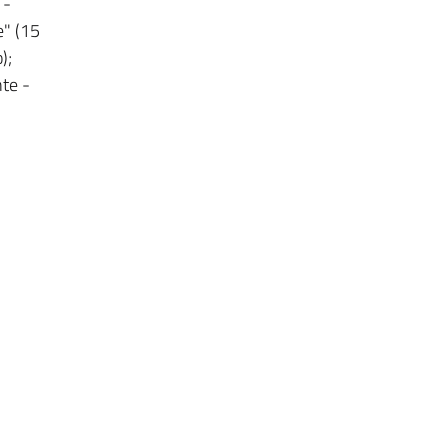
 -
e" (15
);
nte -