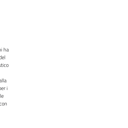
ni ha
del
stico
alla
er i
le
 con