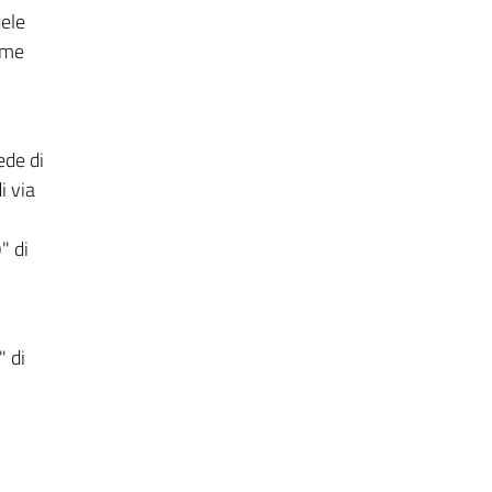
uele
erme
ede di
i via
" di
" di