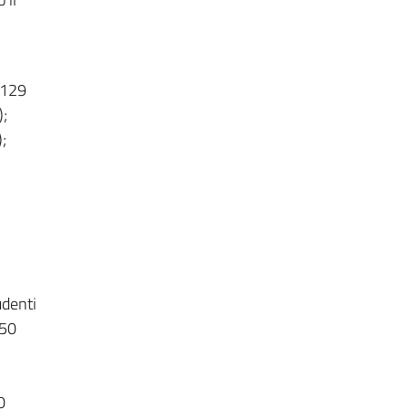
.129
);
;
udenti
,50
0