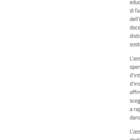
educ
di f
dell
doce
dist
sost
L'as
oper
d'in
d'in
affi
sceg
a ra
dand
L'as
degl