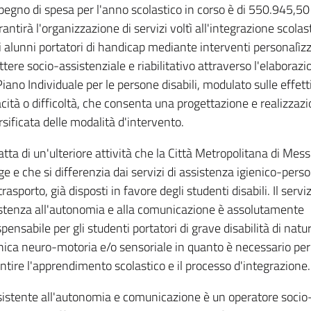
pegno di spesa per l'anno scolastico in corso è di 550.945,50
rantirà l'organizzazione di servizi voltì all'integrazione scolas
i alunni portatori di handicap mediante interventi personalìzz
ttere socio-assistenziale e riabilitativo attraverso l'elaborazi
Piano Individuale per le persone disabili, modulato sulle effett
cità o difficoltà, che consenta una progettazione e realizzaz
rsificata delle modalità d'intervento.
ratta di un'ulteriore attività che la Città Metropolitana di Mes
ge e che si differenzia dai servizi di assistenza igienico-pers
trasporto, già disposti in favore degli studenti disabili. Il serviz
stenza all'autonomia e alla comunicazione è assolutamente
spensabile per gli studenti portatori di grave disabilità di natu
hica neuro-motoria e/o sensoriale in quanto è necessario per
ntire l'apprendimento scolastico e il processo d'integrazione.
sistente all'autonomia e comunicazione è un operatore socio