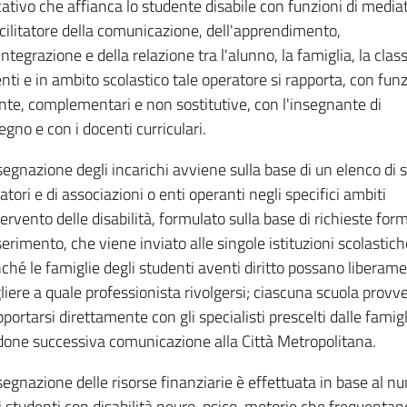
ativo che affianca lo studente disabile con funzioni di media
acilitatore della comunicazione, dell'apprendimento,
'integrazione e della relazione tra l'alunno, la famiglia, la class
nti e in ambito scolastico tale operatore si rapporta, con funz
inte, complementari e non sostitutive, con l'insegnante di
egno e con i docenti curriculari.
segnazione degli incarichi avviene sulla base di un elenco di s
atori e di associazioni o enti operanti negli specifici ambiti
tervento delle disabilità, formulato sulla base di richieste form
serimento, che viene inviato alle singole istituzioni scolastich
nché le famiglie degli studenti aventi diritto possano liberam
liere a quale professionista rivolgersi; ciascuna scuola provv
pportarsi direttamente con gli specialisti prescelti dalle famig
one successiva comunicazione alla Città Metropolitana.
segnazione delle risorse finanziarie è effettuata in base al n
i studenti con disabilità neuro-psico-motorie che frequentano