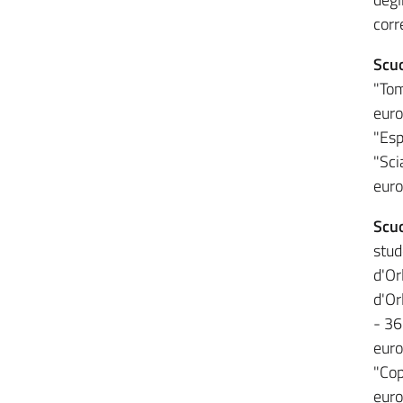
corr
Scuo
"Tom
euro
"Esp
"Sci
euro
Scuo
stud
d'Or
d'Or
- 36
euro
"Cop
euro