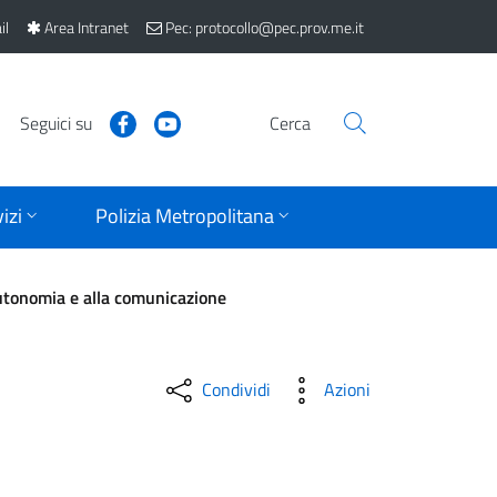
il
Area Intranet
Pec: protocollo@pec.prov.me.it
Seguici su
Cerca
izi
Polizia Metropolitana
'autonomia e alla comunicazione
Condividi
Azioni