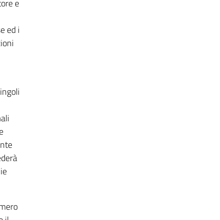
tore e
e ed i
ioni
ingoli
ali
e
ente
ederà
lie
umero
 il