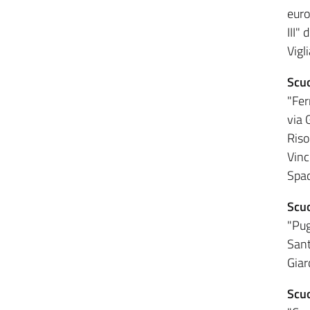
euro
III"
Vigl
Scuo
"Fer
via 
Riso
Vinc
Spad
Scuo
"Pug
Sant
Giar
Scuo