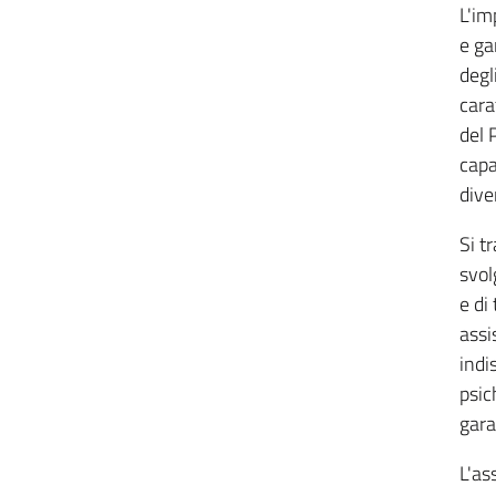
L'im
e ga
degl
cara
del 
capa
dive
Si t
svol
e di 
assi
indi
psic
gara
L'as