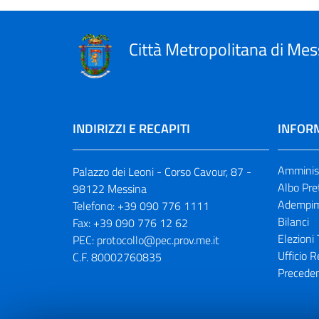
Città Metropolitana di Mes
INDIRIZZI E RECAPITI
INFORM
Amminist
Palazzo dei Leoni - Corso Cavour, 87 -
Albo Pre
98122 Messina
Adempim
Telefono:
+39 090 776 1111
Bilanci
Fax:
+39 090 776 12 62
Elezioni 
PEC:
protocollo@pec.prov.me.it
Ufficio R
C.F. 80002760835
Preceden