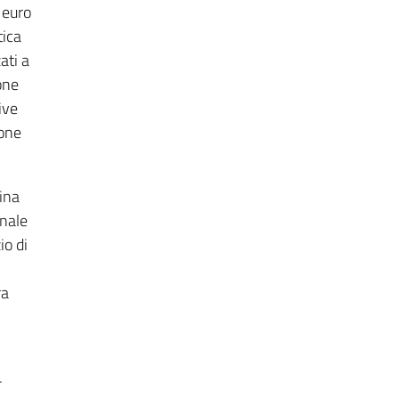
 euro
tica
ati a
one
ive
ione
sina
onale
io di
ra
-