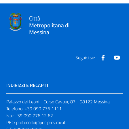
Città
Metropolitana di
Messina
Facebook
Yout
Seguici su:
INDIRIZZI E RECAPITI
Palazzo dei Leoni - Corso Cavour, 87 - 98122 Messina
Telefono:
+39 090 776 1111
Fax:
+39 090 776 12 62
PEC:
protocollo@pec.prov.me.it