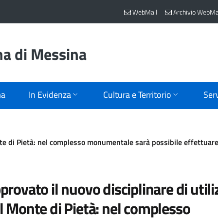
WebMail
Archivio WebMa
na di Messina
ma
In Evidenza
Cultura e Territorio
Serv
nte di Pietà: nel complesso monumentale sarà possibile effettuare
provato il nuovo disciplinare di utili
l Monte di Pietà: nel complesso