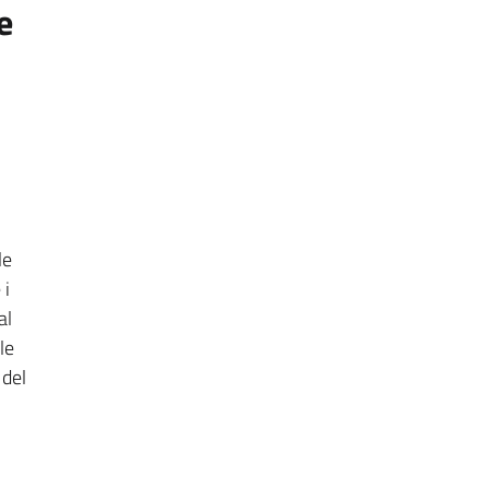
e
le
 i
al
le
 del