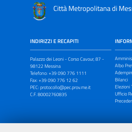
Città Metropolitana di Mes
INDIRIZZI E RECAPITI
INFORM
Amminist
Palazzo dei Leoni - Corso Cavour, 87 -
Albo Pre
98122 Messina
Adempim
Telefono:
+39 090 776 1111
Bilanci
Fax:
+39 090 776 12 62
Elezioni 
PEC:
protocollo@pec.prov.me.it
Ufficio R
C.F. 80002760835
Preceden