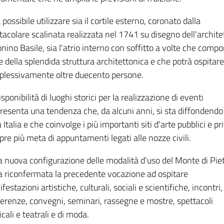
 possibile utilizzare sia il cortile esterno, coronato dalla
tacolare scalinata realizzata nel 1741 su disegno dell'archite
nino Basile, sia l'atrio interno con soffitto a volte che comp
e della splendida struttura architettonica e che potrà ospitare
lessivamente oltre duecento persone.
isponibilità di luoghi storici per la realizzazione di eventi
resenta una tendenza che, da alcuni anni, si sta diffondendo
a Italia e che coinvolge i più importanti siti d'arte pubblici e pri
re più meta di appuntamenti legati alle nozze civili.
a nuova configurazione delle modalità d'uso del Monte di Pie
a riconfermata la precedente vocazione ad ospitare
festazioni artistiche, culturali, sociali e scientifiche, incontri,
erenze, convegni, seminari, rassegne e mostre, spettacoli
cali e teatrali e di moda.