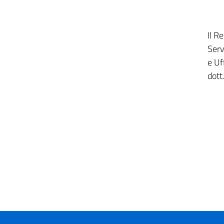
Il R
Serv
e Uf
dott