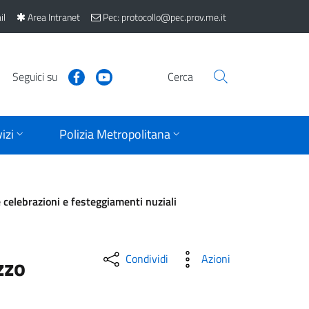
il
Area Intranet
Pec: protocollo@pec.prov.me.it
Seguici su
Cerca
izi
Polizia Metropolitana
 celebrazioni e festeggiamenti nuziali
Condividi
Azioni
zzo