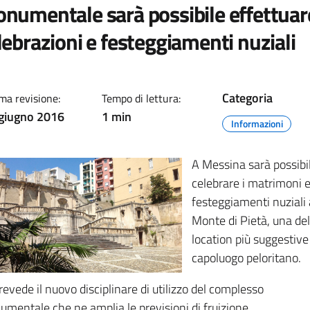
numentale sarà possibile effettuar
lebrazioni e festeggiamenti nuziali
Categoria
ma revisione:
Tempo di lettura:
giugno 2016
1 min
Informazioni
A Messina sarà possibi
celebrare i matrimoni e
festeggiamenti nuziali 
Monte di Pietà, una del
location più suggestive
capoluogo peloritano.
revede il nuovo disciplinare di utilizzo del complesso
mentale che ne amplia le previsioni di fruizione.