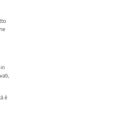
tto
one
 in
vati,
tà è