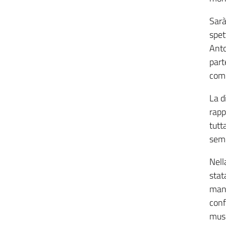
Sarà
spet
Anto
part
comp
La d
rapp
tutt
semp
Nell
stat
mani
conf
musi