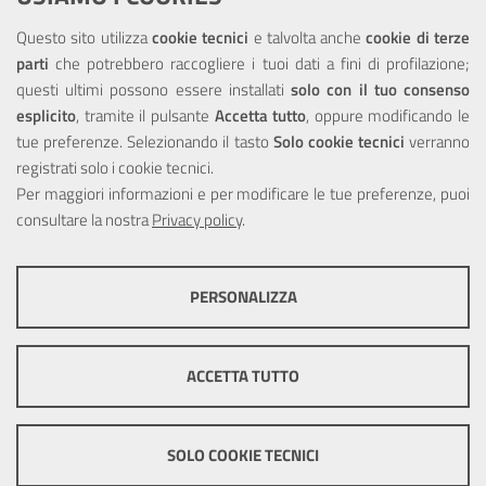
NOTE LEGALI
Questo sito utilizza
cookie tecnici
e talvolta anche
cookie di terze
parti
che potrebbero raccogliere i tuoi dati a fini di profilazione;
Privacy
questi ultimi possono essere installati
solo con il tuo consenso
esplicito
, tramite il pulsante
Accetta tutto
, oppure modificando le
tue preferenze. Selezionando il tasto
Solo cookie tecnici
verranno
registrati solo i cookie tecnici.
Per maggiori informazioni e per modificare le tue preferenze, puoi
Portale realizzato con la partecipazione finanziaria dell'Unione
consultare la nostra
Europea tramite i fondi del POR Sicilia 2000/2006 Misura 6.05 -
Privacy policy
.
Fondo FESR
PERSONALIZZA
COOKIE TECNICI
Questi cookie consentono la corretta navigazione del sito e la rendono
ACCETTA TUTTO
ottimale per ogni utente. Essi non raccolgono i tuoi dati e le tue
informazioni di navigazione per scopi di marketing e profilazione, e
pertanto possono essere utilizzati senza bisogno di acquisire il tuo
© Copyright 2025 Città Metropolitana di Messina -
Credits
|
consenso.
SOLO COOKIE TECNICI
Impostazioni Cookie
Mostra altre informazioni