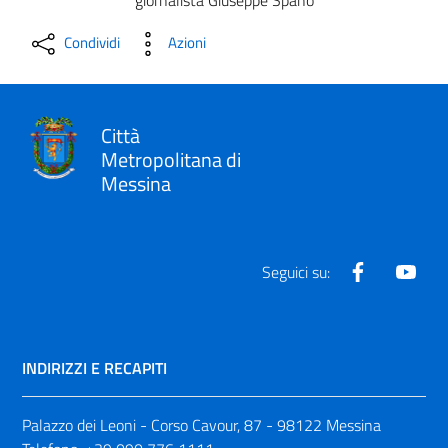
giornalista Giuseppe Spanò
Condividi
Azioni
Città
Metropolitana di
Messina
Facebook
Yout
Seguici su:
INDIRIZZI E RECAPITI
Palazzo dei Leoni - Corso Cavour, 87 - 98122 Messina