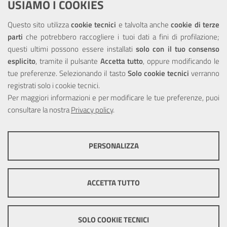
USIAMO I COOKIES
NOTE LEGALI
Questo sito utilizza
cookie tecnici
e talvolta anche
cookie di terze
parti
che potrebbero raccogliere i tuoi dati a fini di profilazione;
Privacy
questi ultimi possono essere installati
solo con il tuo consenso
esplicito
, tramite il pulsante
Accetta tutto
, oppure modificando le
tue preferenze. Selezionando il tasto
Solo cookie tecnici
verranno
registrati solo i cookie tecnici.
Per maggiori informazioni e per modificare le tue preferenze, puoi
Portale realizzato con la partecipazione finanziaria dell'Unione
consultare la nostra
Europea tramite i fondi del POR Sicilia 2000/2006 Misura 6.05 -
Privacy policy
.
Fondo FESR
PERSONALIZZA
COOKIE TECNICI
Questi cookie consentono la corretta navigazione del sito e la rendono
ACCETTA TUTTO
ottimale per ogni utente. Essi non raccolgono i tuoi dati e le tue
informazioni di navigazione per scopi di marketing e profilazione, e
pertanto possono essere utilizzati senza bisogno di acquisire il tuo
© Copyright 2025 Città Metropolitana di Messina -
Credits
|
consenso.
SOLO COOKIE TECNICI
Impostazioni Cookie