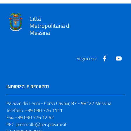
Città
Metropolitana di
Messina
Facebook
Yout
Seguici su:
INDIRIZZI E RECAPITI
Palazzo dei Leoni - Corso Cavour, 87 - 98122 Messina
Telefono:
+39 090 776 1111
Fax:
+39 090 776 12 62
PEC:
protocollo@pec.prov.me.it