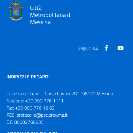
Città
Metropolitana di
Messina
Facebook
Yout
Seguici su:
INDIRIZZI E RECAPITI
Palazzo dei Leoni - Corso Cavour, 87 - 98122 Messina
Telefono:
+39 090 776 1111
Fax:
+39 090 776 12 62
PEC:
protocollo@pec.prov.me.it
C.F. 80002760835