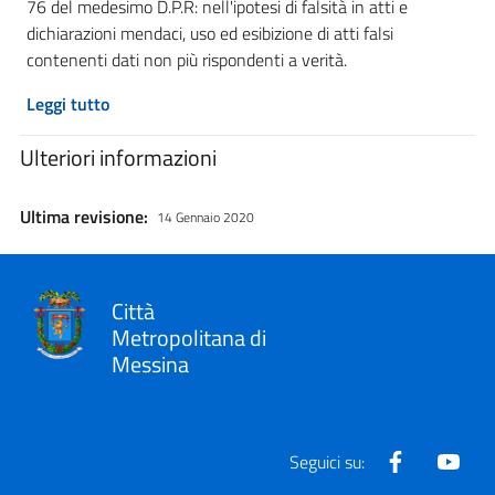
76 del medesimo D.P.R: nell'ipotesi di falsità in atti e
dichiarazioni mendaci, uso ed esibizione di atti falsi
contenenti dati non più rispondenti a verità.
Leggi tutto
Ulteriori informazioni
Ultima revisione:
14 Gennaio 2020
Città
Metropolitana di
Messina
Facebook
Yout
Seguici su: