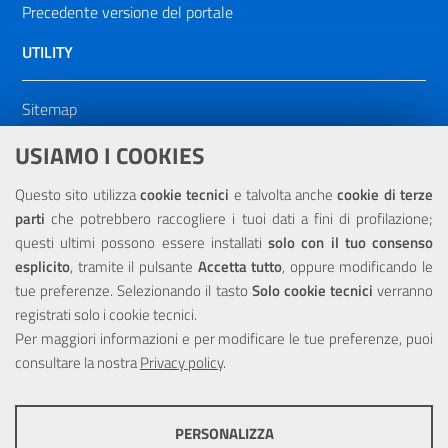
Precedente versione del portale
UTILITY
Sitemap
Dichiarazione di accessibilità
USIAMO I COOKIES
NOTE LEGALI
Questo sito utilizza
cookie tecnici
e talvolta anche
cookie di terze
parti
che potrebbero raccogliere i tuoi dati a fini di profilazione;
Privacy
questi ultimi possono essere installati
solo con il tuo consenso
esplicito
, tramite il pulsante
Accetta tutto
, oppure modificando le
tue preferenze. Selezionando il tasto
Solo cookie tecnici
verranno
registrati solo i cookie tecnici.
Per maggiori informazioni e per modificare le tue preferenze, puoi
Portale realizzato con la partecipazione finanziaria dell'Unione
consultare la nostra
Europea tramite i fondi del POR Sicilia 2000/2006 Misura 6.05 -
Privacy policy
.
Fondo FESR
PERSONALIZZA