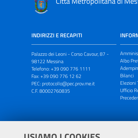
Città Metropolitana di Mes
INDIRIZZI E RECAPITI
INFORM
Amminist
Palazzo dei Leoni - Corso Cavour, 87 -
Albo Pre
98122 Messina
Adempim
Telefono:
+39 090 776 1111
Bilanci
Fax:
+39 090 776 12 62
Elezioni 
PEC:
protocollo@pec.prov.me.it
Ufficio R
C.F. 80002760835
Preceden
Portale realizzato con la partecipaz
USIAMO I COOKIES