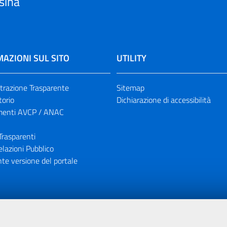
sina
AZIONI SUL SITO
UTILITY
razione Trasparente
Sitemap
torio
Dichiarazione di accessibilità
enti AVCP / ANAC
Trasparenti
elazioni Pubblico
te versione del portale
ione finanziaria dell'Unione Europea tramite i fondi del POR Sicil