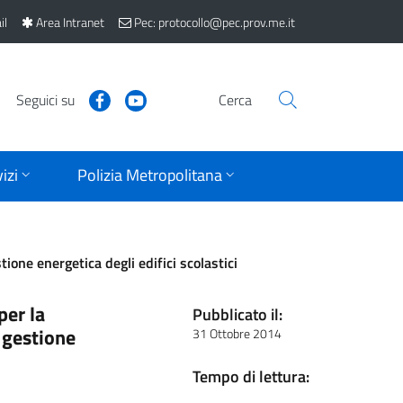
il
Area Intranet
Pec: protocollo@pec.prov.me.it
Seguici su
Cerca
izi
Polizia Metropolitana
tione energetica degli edifici scolastici
per la
Pubblicato il:
a gestione
31 Ottobre 2014
Tempo di lettura: