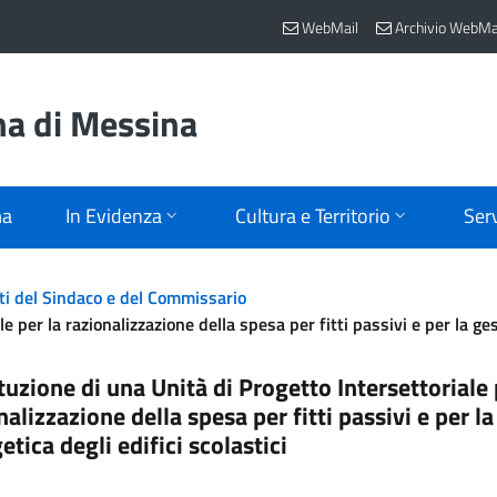
WebMail
Archivio WebMa
na di Messina
ma
In Evidenza
Cultura e Territorio
Serv
ti del Sindaco e del Commissario
e per la razionalizzazione della spesa per fitti passivi e per la ges
tuzione di una Unità di Progetto Intersettoriale 
nalizzazione della spesa per fitti passivi e per l
etica degli edifici scolastici