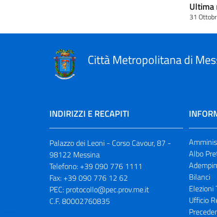
Ultima 
31 Ottob
Città Metropolitana di Mes
INDIRIZZI E RECAPITI
INFORM
Amminist
Palazzo dei Leoni - Corso Cavour, 87 -
Albo Pre
98122 Messina
Adempim
Telefono:
+39 090 776 1111
Bilanci
Fax:
+39 090 776 12 62
Elezioni 
PEC:
protocollo@pec.prov.me.it
Ufficio R
C.F. 80002760835
Preceden