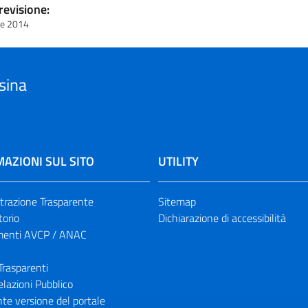
revisione:
re 2014
sina
AZIONI SUL SITO
UTILITY
razione Trasparente
Sitemap
torio
Dichiarazione di accessibilità
enti AVCP / ANAC
Trasparenti
elazioni Pubblico
te versione del portale