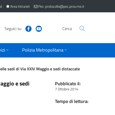
il
Area Intranet
Pec: protocollo@pec.prov.me.it
Seguici su
Cerca
izi
Polizia Metropolitana
delle sedi di Via XXIV Maggio e sedi distaccate
Maggio e sedi
Pubblicato il:
7 Ottobre 2014
Tempo di lettura: