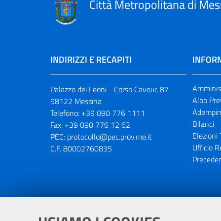
Città Metropolitana di Mes
INDIRIZZI E RECAPITI
INFORM
Amminist
Palazzo dei Leoni - Corso Cavour, 87 -
Albo Pre
98122 Messina
Adempim
Telefono:
+39 090 776 1111
Bilanci
Fax:
+39 090 776 12 62
Elezioni 
PEC:
protocollo@pec.prov.me.it
Ufficio R
C.F. 80002760835
Preceden
Portale realizzato con la partecipaz