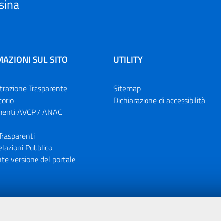
sina
AZIONI SUL SITO
UTILITY
razione Trasparente
Sitemap
torio
Dichiarazione di accessibilità
enti AVCP / ANAC
Trasparenti
elazioni Pubblico
te versione del portale
ione finanziaria dell'Unione Europea tramite i fondi del POR Sicil