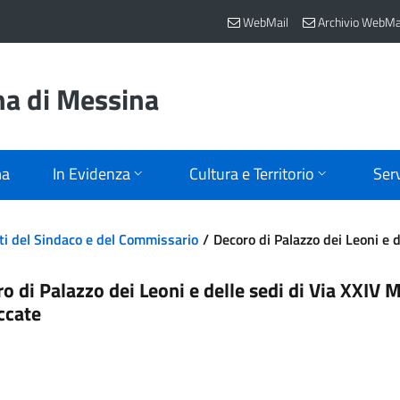
WebMail
Archivio WebMa
na di Messina
ma
In Evidenza
Cultura e Territorio
Serv
ti del Sindaco e del Commissario
Decoro di Palazzo dei Leoni e 
o di Palazzo dei Leoni e delle sedi di Via XXIV 
ccate