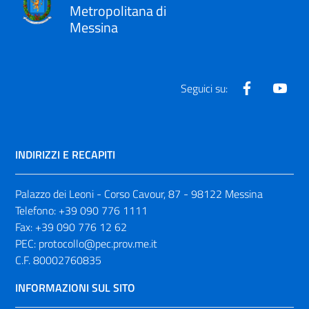
Metropolitana di
Messina
Facebook
Yout
Seguici su:
INDIRIZZI E RECAPITI
Palazzo dei Leoni - Corso Cavour, 87 - 98122 Messina
Telefono:
+39 090 776 1111
Fax:
+39 090 776 12 62
PEC:
protocollo@pec.prov.me.it
C.F. 80002760835
INFORMAZIONI SUL SITO